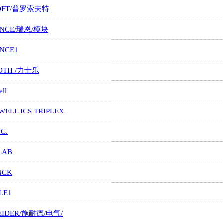
OFT/普罗索夫特
ANCE/瑞恩/模块
ANCE1
OTH /力士乐
ll
ELL ICS TRIPLEX
NC.
LAB
NCK
LE1
EIDER/施耐德/电气/