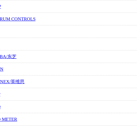
P
TRUM CONTROLS
IBA/东芝
ON
ONEX/英维思
P
O
O METER