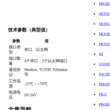
MICR
MITS
MOO
技术参数（典型值）
MOOR
参数
值
MOT
接口类
串口、以太网
型
NI
端口数
4个串口，2个以太网端口
量
OVAT
通信协
Modbus, TCP/IP, TriStation
PACIF
等
议
工作温
-25℃ ~ +70℃
PHOE
度
电源电
PILZ
DC24V
压
PROS
文章导航