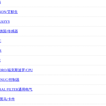
N
SON/艾默生
RASYS
/德国/传感器
C
R
E
ORO/福克斯波罗/CPU
FANUC/控制器
RAL FILTER通用电气
/黑马/卡件