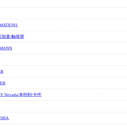
MATION1
/贝加莱/触摸屏
MANN
ER
ER
LY Nevada/本特利/卡件
ISHA