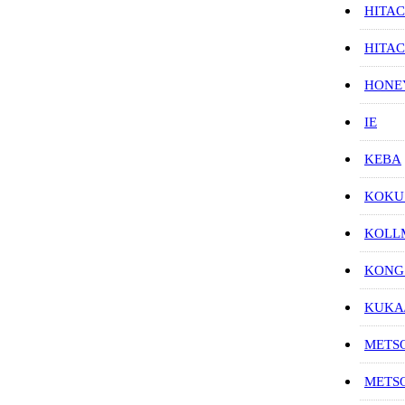
HITAC
HITA
HON
IE
KEBA
KOKU
KOL
KONG
KUK
METS
METS