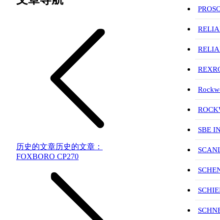
PROS
RELI
RELI
REXR
Rockwe
ROCKW
SBE I
历史的文章
历史的文章：
SCAN
FOXBORO CP270
SCHE
SCHIE
SCHN