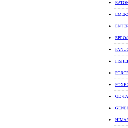
EATO
EMER
ENTE
EPRO
FANU
FISHE
FORC
FOXB
GE /
GENE
HIMA