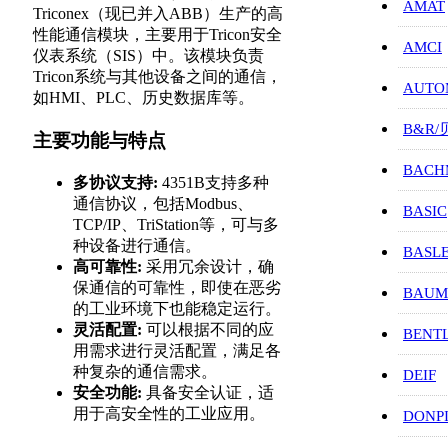
AMAT
Triconex（现已并入ABB）生产的高
性能通信模块，
主要用于Tricon安全
AMCI
仪表系统（SIS）中。
该模块负责
Tricon系统与其他设备之间的通信，
AUTO
如HMI、PLC、历史数据库等。
B&R
主要功能与特点
BACH
多协议支持:
4351B支持多种
通信协议，包括Modbus、
BASIC
TCP/IP、TriStation等，可与多
种设备进行通信。
BASL
高可靠性:
采用冗余设计，确
保通信的可靠性，即使在恶劣
BAUM
的工业环境下也能稳定运行。
灵活配置:
可以根据不同的应
BENT
用需求进行灵活配置，满足各
种复杂的通信需求。
DEIF
安全功能:
具备安全认证，适
用于高安全性的工业应用。
DONP