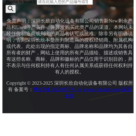
Products search
免责声明：深圳长欣自动化设备有限公司销售新New剩余产
品和Used停产备件，并开发购买此类产品的渠道。本网站未
经任何制造商或列出的商品名认可或批准。除非另有明确说
明，否则深圳长欣不是所列制造商的授权经销商、附属机构
或代表。此处出现的指定商标、品牌名称和品牌均为其各自
所有者的财产，网站上使用的所有产品描绘、描述或销售具
有这些名称、商标、品牌和徽标的产品仅用于识别目的，并
不表示与任何权利持有人有任何从属关系或获得任何权利持
有人的授权。
Copyright © 2023-2025 深圳长欣自动化设备有限公司 版权所
有 备案号：
粤ICP备19020277号-16
www.cxdcsplc.com
深圳
长欣