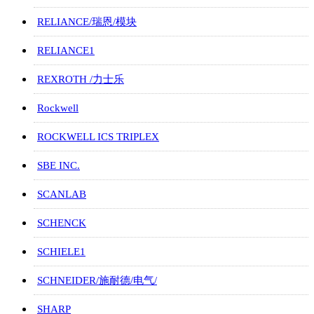
RELIANCE/瑞恩/模块
RELIANCE1
REXROTH /力士乐
Rockwell
ROCKWELL ICS TRIPLEX
SBE INC.
SCANLAB
SCHENCK
SCHIELE1
SCHNEIDER/施耐德/电气/
SHARP