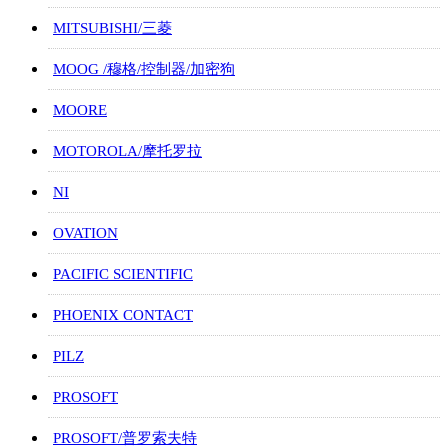
MITSUBISHI/三菱
MOOG /穆格/控制器/加密狗
MOORE
MOTOROLA/摩托罗拉
NI
OVATION
PACIFIC SCIENTIFIC
PHOENIX CONTACT
PILZ
PROSOFT
PROSOFT/普罗索夫特