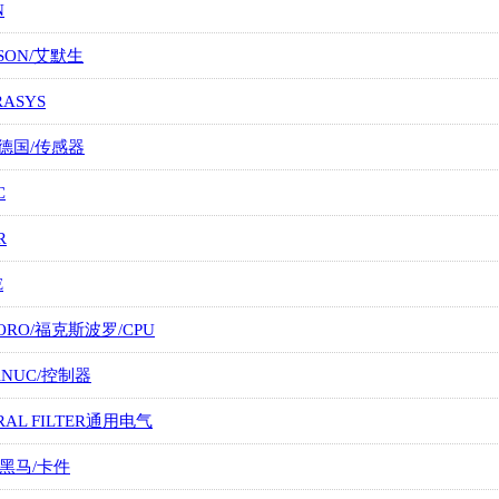
N
SON/艾默生
RASYS
/德国/传感器
C
R
E
ORO/福克斯波罗/CPU
FANUC/控制器
RAL FILTER通用电气
/黑马/卡件