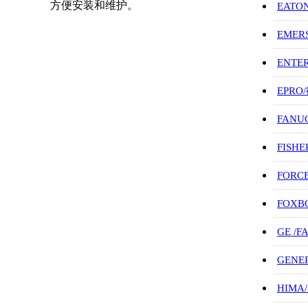
方便安装和维护。
EATO
EMER
ENTE
EPRO
FANU
FISHE
FORC
FOXB
GE /
GENE
HIMA