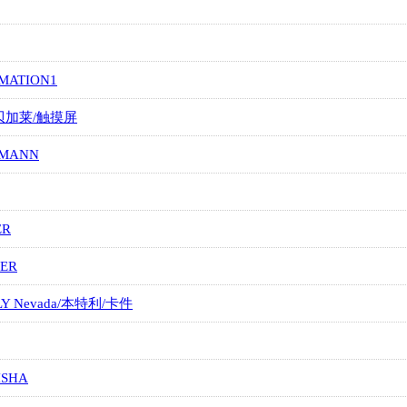
MATION1
/贝加莱/触摸屏
MANN
ER
ER
LY Nevada/本特利/卡件
ISHA