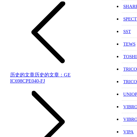
SHAR
SPEC
SST
TEWS
TOSH
TRIC
历史的文章
历史的文章：
GE
IC698CPE040-FJ
TRIC
UNIO
VIBR
VIBR
VIPA