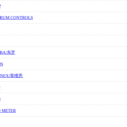
P
TRUM CONTROLS
IBA/东芝
ON
ONEX/英维思
P
O
O METER