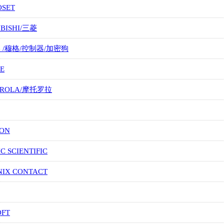
OSET
UBISHI/三菱
G /穆格/控制器/加密狗
E
OROLA/摩托罗拉
ION
IC SCIENTIFIC
NIX CONTACT
OFT