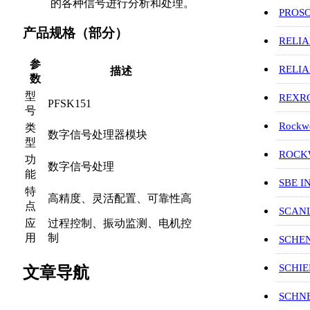
的各种信号进行分析和处理。
PROS
产品规格（部分）
RELI
参
RELI
描述
数
型
REXR
PFSK151
号
Rockwe
类
数字信号处理器模块
型
ROCKW
功
数字信号处理
能
SBE I
特
高精度、灵活配置、可靠性高
点
SCAN
应
过程控制、振动监测、电机控
用
制
SCHE
SCHIE
文章导航
SCHN