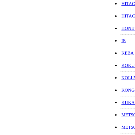
HITAC
HITA
HON
IE
KEBA
KOKU
KOL
KONG
KUK
METS
METS