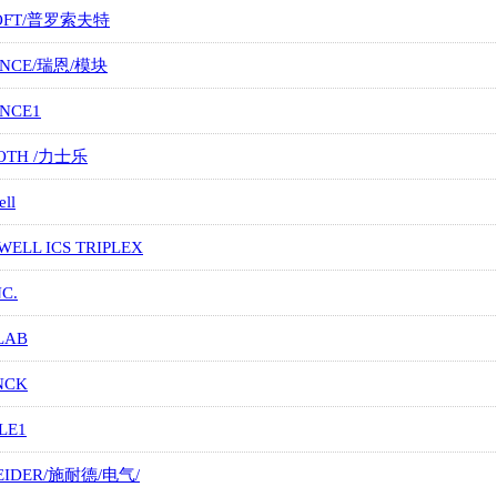
OFT/普罗索夫特
ANCE/瑞恩/模块
ANCE1
OTH /力士乐
ll
ELL ICS TRIPLEX
NC.
LAB
NCK
LE1
EIDER/施耐德/电气/