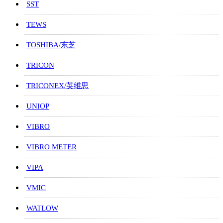
SST
TEWS
TOSHIBA/东芝
TRICON
TRICONEX/英维思
UNIOP
VIBRO
VIBRO METER
VIPA
VMIC
WATLOW