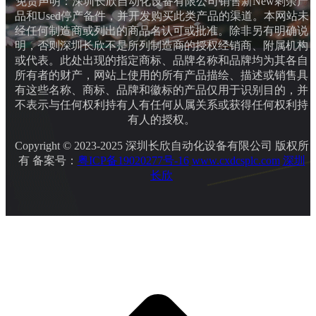
免责声明：深圳长欣自动化设备有限公司销售新New剩余产
品和Used停产备件，并开发购买此类产品的渠道。本网站未
经任何制造商或列出的商品名认可或批准。除非另有明确说
明，否则深圳长欣不是所列制造商的授权经销商、附属机构
或代表。此处出现的指定商标、品牌名称和品牌均为其各自
所有者的财产，网站上使用的所有产品描绘、描述或销售具
有这些名称、商标、品牌和徽标的产品仅用于识别目的，并
不表示与任何权利持有人有任何从属关系或获得任何权利持
有人的授权。
Copyright © 2023-2025 深圳长欣自动化设备有限公司 版权所
有 备案号：
粤ICP备19020277号-16
www.cxdcsplc.com
深圳
长欣