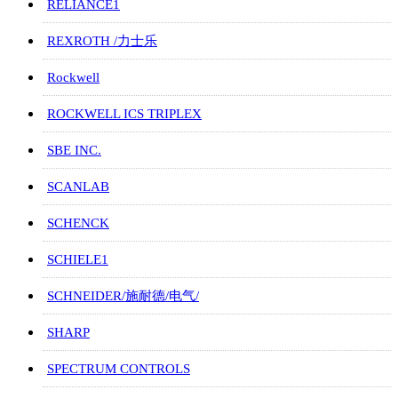
RELIANCE1
REXROTH /力士乐
Rockwell
ROCKWELL ICS TRIPLEX
SBE INC.
SCANLAB
SCHENCK
SCHIELE1
SCHNEIDER/施耐德/电气/
SHARP
SPECTRUM CONTROLS