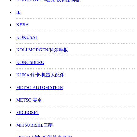
IE
KEBA
KOKUSAI
KOLLMORGEN/科尔摩根
KONGSBERG
KUKA/库卡/机器人配件
METSO AUTOMATION
METSO 美卓
MICROSET
MITSUBISHI/三菱