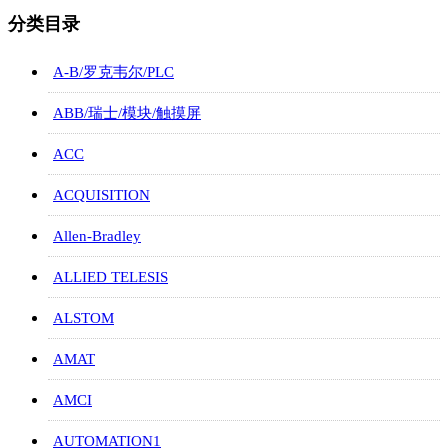
分类目录
A-B/罗克韦尔/PLC
ABB/瑞士/模块/触摸屏
ACC
ACQUISITION
Allen-Bradley
ALLIED TELESIS
ALSTOM
AMAT
AMCI
AUTOMATION1