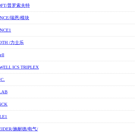
OFT/普罗索夫特
ANCE/瑞恩/模块
ANCE1
OTH /力士乐
ll
ELL ICS TRIPLEX
NC.
LAB
NCK
LE1
EIDER/施耐德/电气/