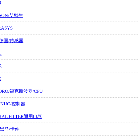
N
SON/艾默生
RASYS
/德国/传感器
C
R
E
ORO/福克斯波罗/CPU
FANUC/控制器
RAL FILTER通用电气
/黑马/卡件