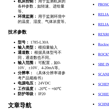
机床控制：
用于监测机床的
PROS
各种参数，如转速、进给量
等。
RELI
环境监测：
用于监测环境中
的温度、湿度、气体浓度等。
RELI
技术参数
REXR
型号：
1785-L30A
Rockwe
输入类型：
模拟量输入
通道数：
根据具体型号不
ROCKW
同，通道数也不同。
输入范围：
可配置，如0-
SBE I
10V、±10V、4-20mA等。
分辨率：
（具体分辨率请参
SCAN
考产品规格书）
电源电压：
24VDC
SCHE
工作温度：
-20℃ ~ +60℃
防护等级：
IP20
SCHIE
文章导航
SCHN