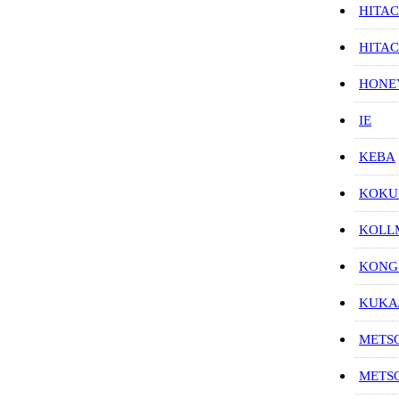
HITAC
HITA
HON
IE
KEBA
KOKU
KOL
KONG
KUK
METS
METS