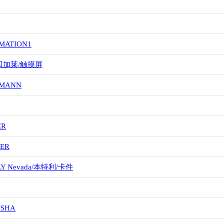
MATION1
/贝加莱/触摸屏
MANN
ER
ER
LY Nevada/本特利/卡件
ISHA