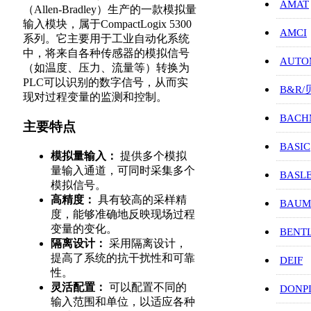
AMAT
（Allen-Bradley）生产的一款模拟量
输入模块，属于CompactLogix 5300
AMCI
系列。它主要用于工业自动化系统
中，将来自各种传感器的模拟信号
AUTO
（如温度、压力、流量等）转换为
PLC可以识别的数字信号，从而实
B&R
现对过程变量的监测和控制。
BACH
主要特点
BASIC
模拟量输入：
提供多个模拟
量输入通道，可同时采集多个
BASL
模拟信号。
高精度：
具有较高的采样精
BAUM
度，能够准确地反映现场过程
变量的变化。
BENT
隔离设计：
采用隔离设计，
提高了系统的抗干扰性和可靠
DEIF
性。
灵活配置：
可以配置不同的
DONP
输入范围和单位，以适应各种