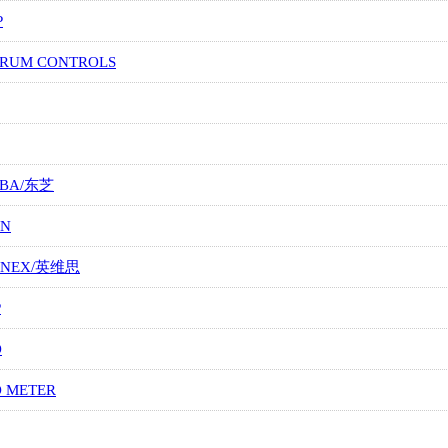
P
TRUM CONTROLS
IBA/东芝
ON
ONEX/英维思
P
O
O METER