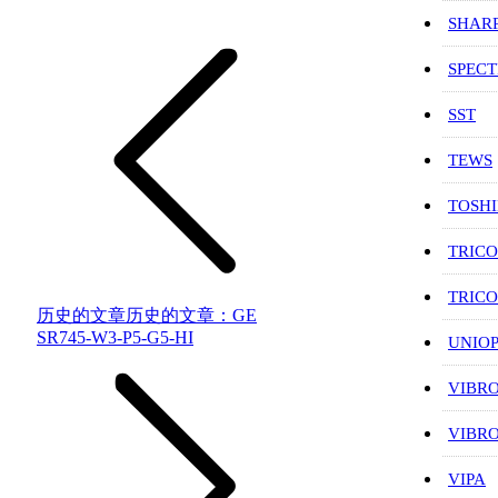
SHAR
SPEC
SST
TEWS
TOSH
TRIC
TRIC
历史的文章
历史的文章：
GE
SR745-W3-P5-G5-HI
UNIO
VIBR
VIBR
VIPA