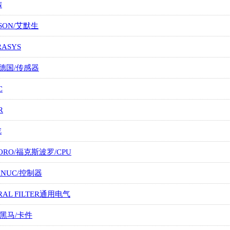
N
SON/艾默生
RASYS
/德国/传感器
C
R
E
ORO/福克斯波罗/CPU
FANUC/控制器
RAL FILTER通用电气
/黑马/卡件