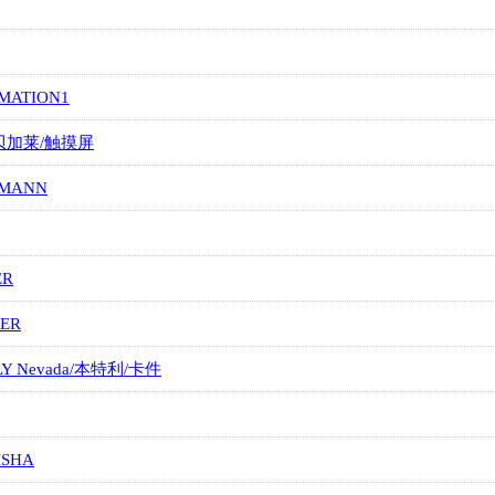
MATION1
/贝加莱/触摸屏
MANN
ER
ER
LY Nevada/本特利/卡件
ISHA