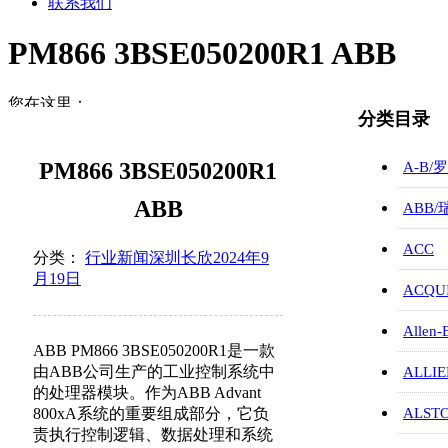
联系我们
PM866 3BSE050200R1 ABB
您在这里：
分类目录
首页
行业新闻
PM866 3BSE050200R1
A-B/
PM866…
ABB
ABB
ACC
分类：
行业新闻
深圳长欣
2024年9
月19日
ACQUI
Allen-
ABB PM866 3BSE050200R1是一款
由ABB公司生产的工业控制系统中
ALLIE
的处理器模块。作为ABB Advant
800xA系统的重要组成部分，它负
ALST
责执行控制逻辑、数据处理和系统