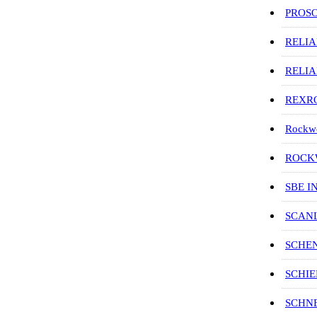
PROS
RELI
RELI
REXR
Rockwe
ROCKW
SBE I
SCAN
SCHE
SCHIE
SCHN