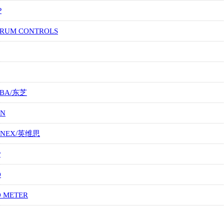
P
TRUM CONTROLS
IBA/东芝
ON
ONEX/英维思
P
O
O METER