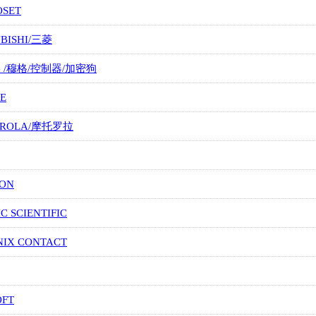
OSET
UBISHI/三菱
G /穆格/控制器/加密狗
E
OROLA/摩托罗拉
ION
IC SCIENTIFIC
NIX CONTACT
OFT