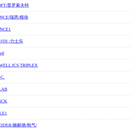
OFT/普罗索夫特
ANCE/瑞恩/模块
ANCE1
OTH /力士乐
ll
ELL ICS TRIPLEX
NC.
LAB
NCK
LE1
EIDER/施耐德/电气/