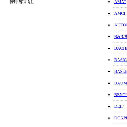
AMAT
管理等功能。
AMCI
AUTO
B&R
BACH
BASIC
BASL
BAUM
BENT
DEIF
DONP