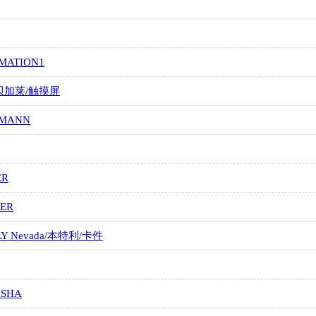
MATION1
/贝加莱/触摸屏
MANN
ER
ER
LY Nevada/本特利/卡件
ISHA