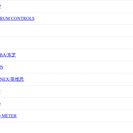
P
TRUM CONTROLS
IBA/东芝
ON
ONEX/英维思
P
O
O METER