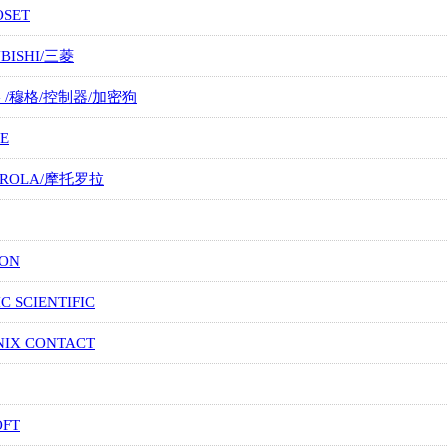
OSET
UBISHI/三菱
G /穆格/控制器/加密狗
E
OROLA/摩托罗拉
ION
IC SCIENTIFIC
NIX CONTACT
OFT