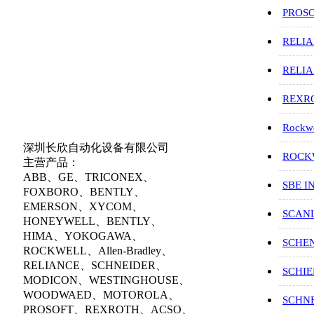
PROS
RELI
RELI
REXR
Rockwe
深圳长欣自动化设备有限公司
ROCKW
主营产品：
ABB、GE、TRICONEX、
SBE I
FOXBORO、BENTLY、
EMERSON、XYCOM、
SCAN
HONEYWELL、BENTLY、
HIMA、YOKOGAWA、
SCHE
ROCKWELL、Allen-Bradley、
RELIANCE、SCHNEIDER、
SCHIE
MODICON、WESTINGHOUSE、
WOODWAED、MOTOROLA、
SCHN
PROSOFT、REXROTH、ACSO、