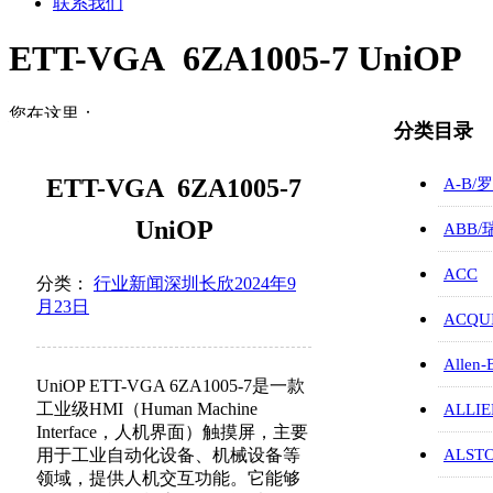
联系我们
ETT-VGA 6ZA1005-7 UniOP
您在这里：
分类目录
首页
行业新闻
ETT-VGA 6ZA1005-7
A-B/
ETT-V…
UniOP
ABB
ACC
分类：
行业新闻
深圳长欣
2024年9
月23日
ACQUI
Allen-
UniOP ETT-VGA 6ZA1005-7是一款
工业级HMI（Human Machine
ALLIE
Interface，人机界面）触摸屏，主要
用于工业自动化设备、机械设备等
ALST
领域，提供人机交互功能。它能够