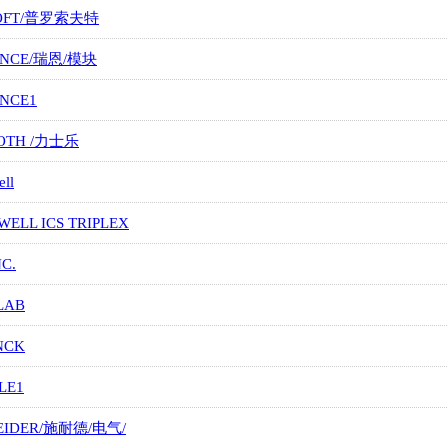
OFT/普罗索夫特
ANCE/瑞恩/模块
ANCE1
OTH /力士乐
ll
ELL ICS TRIPLEX
NC.
LAB
NCK
LE1
EIDER/施耐德/电气/