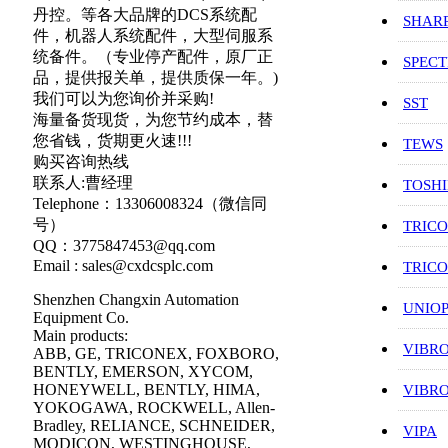
丹控。等各大品牌的DCS系统配
SHAR
件，机器人系统配件，大型伺服系
统备件。（专业停产配件，原厂正
SPEC
品，提供报关单，提供质保一年。)
我们可以为您询价并采购!
SST
海量备货现货，为您节约成本，替
您省钱，货期更火速!!!
TEWS
购买咨询热线
联系人:曹经理
TOSH
Telephone：13306008324（微信同
号）
TRIC
QQ：3775847453@qq.com
Email : sales@cxdcsplc.com
TRIC
Shenzhen Changxin Automation
UNIO
Equipment Co.
Main products:
VIBR
ABB, GE, TRICONEX, FOXBORO,
BENTLY, EMERSON, XYCOM,
HONEYWELL, BENTLY, HIMA,
VIBR
YOKOGAWA, ROCKWELL, Allen-
Bradley, RELIANCE, SCHNEIDER,
VIPA
MODICON, WESTINGHOUSE,