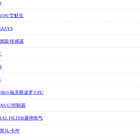
N
SON/艾默生
RASYS
/德国/传感器
C
R
E
ORO/福克斯波罗/CPU
FANUC/控制器
RAL FILTER通用电气
/黑马/卡件