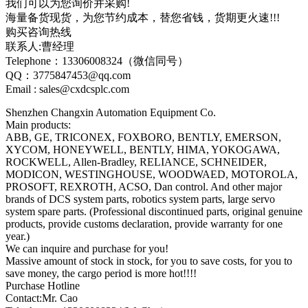
我们可以为您询价并采购!
海量备货现货，为您节约成本，替您省钱，货期更火速!!!
购买咨询热线
联系人:曹经理
Telephone：13306008324（微信同号）
QQ：3775847453@qq.com
Email : sales@cxdcsplc.com
Shenzhen Changxin Automation Equipment Co.
Main products:
ABB, GE, TRICONEX, FOXBORO, BENTLY, EMERSON,
XYCOM, HONEYWELL, BENTLY, HIMA, YOKOGAWA,
ROCKWELL, Allen-Bradley, RELIANCE, SCHNEIDER,
MODICON, WESTINGHOUSE, WOODWAED, MOTOROLA,
PROSOFT, REXROTH, ACSO, Dan control. And other major
brands of DCS system parts, robotics system parts, large servo
system spare parts. (Professional discontinued parts, original genuine
products, provide customs declaration, provide warranty for one
year.)
We can inquire and purchase for you!
Massive amount of stock in stock, for you to save costs, for you to
save money, the cargo period is more hot!!!!
Purchase Hotline
Contact:Mr. Cao