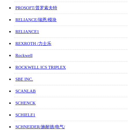
PROSOFT/普罗索夫特
RELIANCE/瑞恩/模块
RELIANCE1
REXROTH /力士乐
Rockwell
ROCKWELL ICS TRIPLEX
SBE INC.
SCANLAB
SCHENCK
SCHIELE1
SCHNEIDER/施耐德/电气/