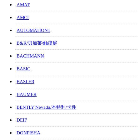
AMAT
AMCI
AUTOMATION1
B&R/贝加莱/触摸屏
BACHMANN
BASIC
BASLER
BAUMER
BENTLY Nevada/本特利/卡件
DEIF
DONPISHA