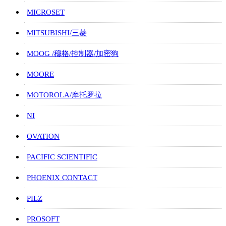
MICROSET
MITSUBISHI/三菱
MOOG /穆格/控制器/加密狗
MOORE
MOTOROLA/摩托罗拉
NI
OVATION
PACIFIC SCIENTIFIC
PHOENIX CONTACT
PILZ
PROSOFT