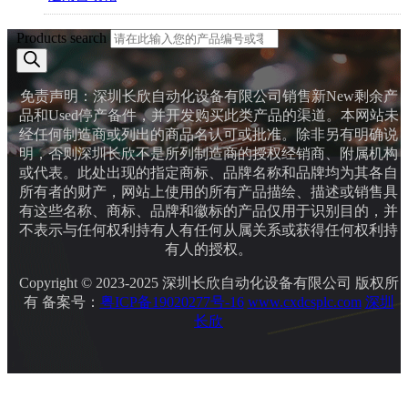
Products search
免责声明：深圳长欣自动化设备有限公司销售新New剩余产
品和Used停产备件，并开发购买此类产品的渠道。本网站未
经任何制造商或列出的商品名认可或批准。除非另有明确说
明，否则深圳长欣不是所列制造商的授权经销商、附属机构
或代表。此处出现的指定商标、品牌名称和品牌均为其各自
所有者的财产，网站上使用的所有产品描绘、描述或销售具
有这些名称、商标、品牌和徽标的产品仅用于识别目的，并
不表示与任何权利持有人有任何从属关系或获得任何权利持
有人的授权。
Copyright © 2023-2025 深圳长欣自动化设备有限公司 版权所
有 备案号：
粤ICP备19020277号-16
www.cxdcsplc.com
深圳
长欣