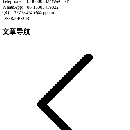
Telephone：13306008324(WeChat)
WhatsApp: +86-15383419322
QQ：3775847453@qq.com
DS3820PSCB
文章导航