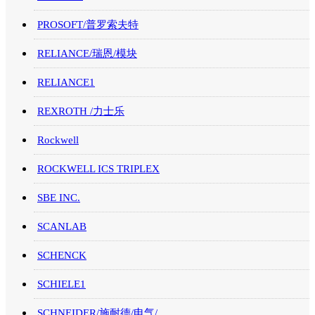
PROSOFT/普罗索夫特
RELIANCE/瑞恩/模块
RELIANCE1
REXROTH /力士乐
Rockwell
ROCKWELL ICS TRIPLEX
SBE INC.
SCANLAB
SCHENCK
SCHIELE1
SCHNEIDER/施耐德/电气/