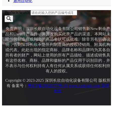
通用自动化
Products search
免责声明：深圳长欣自动化设备有限公司销售新New剩余产
品和Used停产备件，并开发购买此类产品的渠道。本网站未
经任何制造商或列出的商品名认可或批准。除非另有明确说
明，否则深圳长欣不是所列制造商的授权经销商、附属机构
或代表。此处出现的指定商标、品牌名称和品牌均为其各自
所有者的财产，网站上使用的所有产品描绘、描述或销售具
有这些名称、商标、品牌和徽标的产品仅用于识别目的，并
不表示与任何权利持有人有任何从属关系或获得任何权利持
有人的授权。
Copyright © 2023-2025 深圳长欣自动化设备有限公司 版权所
有 备案号：
粤ICP备19020277号-16
www.cxdcsplc.com
深圳
长欣