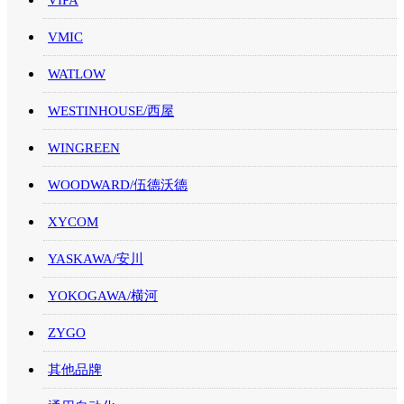
VMIC
WATLOW
WESTINHOUSE/西屋
WINGREEN
WOODWARD/伍德沃德
XYCOM
YASKAWA/安川
YOKOGAWA/横河
ZYGO
其他品牌