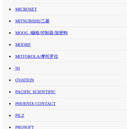
MICROSET
MITSUBISHI/三菱
MOOG /穆格/控制器/加密狗
MOORE
MOTOROLA/摩托罗拉
NI
OVATION
PACIFIC SCIENTIFIC
PHOENIX CONTACT
PILZ
PROSOFT