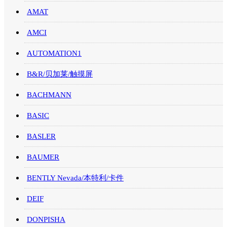
AMAT
AMCI
AUTOMATION1
B&R/贝加莱/触摸屏
BACHMANN
BASIC
BASLER
BAUMER
BENTLY Nevada/本特利/卡件
DEIF
DONPISHA