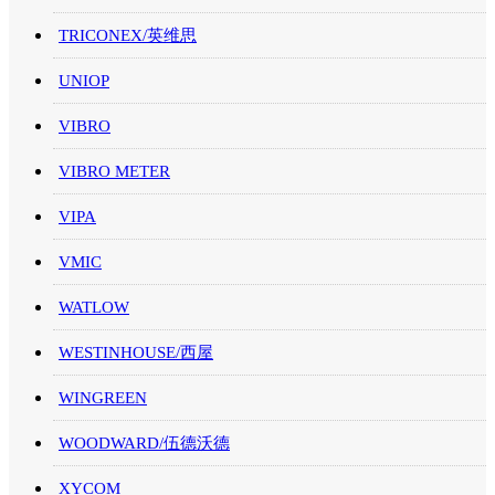
TRICONEX/英维思
UNIOP
VIBRO
VIBRO METER
VIPA
VMIC
WATLOW
WESTINHOUSE/西屋
WINGREEN
WOODWARD/伍德沃德
XYCOM