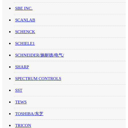
SBE INC.
SCANLAB
SCHENCK
SCHIELE1
SCHNEIDER/施耐德/电气/
SHARP
SPECTRUM CONTROLS
SST
TEWS
TOSHIBA/东芝
TRICON