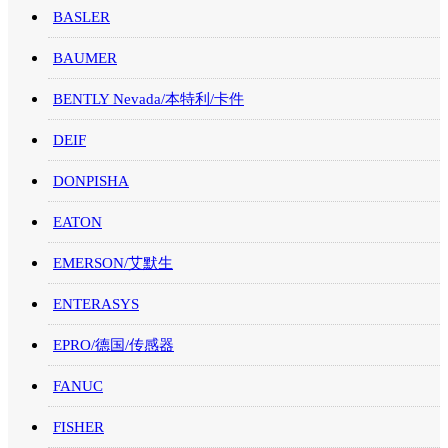
BASLER
BAUMER
BENTLY Nevada/本特利/卡件
DEIF
DONPISHA
EATON
EMERSON/艾默生
ENTERASYS
EPRO/德国/传感器
FANUC
FISHER