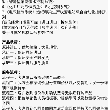
5.《智能型消防供水控制系统》
6.《化工厂药液恒流垦计算机控制系统》
7.《电气控制系统》造纸印染生产线变电站综合自动化控制系
列
[诚信经营] [质量可靠] [进口进口] [拆包防伪]
[超大库存] [当天付款] [顺丰速运] [欢迎询价]
关于具体的规格型号参数咨询
产品承诺：
原装进口，优势价格，大量现货。
承诺一：保证原装进口
承诺二：保证安全准时发货
承诺三：保证售后服务质量
服务流程：
流程一：客户确认所需采购产品型号
流程二：我方会根据询价型号查询价格以及交货期，发一份详
细正规报价单
流程三：客户收到报价单并确认型号无误后订购产品
流程四：报价单销售人员根据客户提供型号以及数量拟份销售
合同
流程五：客户收到合同查阅同意后盖章回传并按照合同销售额