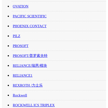
OVATION
PACIFIC SCIENTIFIC
PHOENIX CONTACT
PILZ
PROSOFT
PROSOFT/普罗索夫特
RELIANCE/瑞恩/模块
RELIANCE1
REXROTH /力士乐
Rockwell
ROCKWELL ICS TRIPLEX