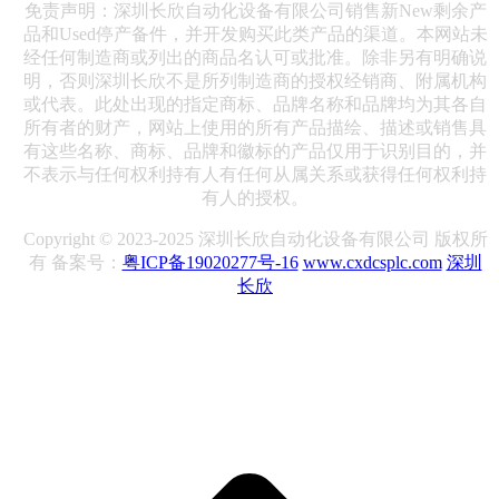
免责声明：深圳长欣自动化设备有限公司销售新New剩余产
品和Used停产备件，并开发购买此类产品的渠道。本网站未
经任何制造商或列出的商品名认可或批准。除非另有明确说
明，否则深圳长欣不是所列制造商的授权经销商、附属机构
或代表。此处出现的指定商标、品牌名称和品牌均为其各自
所有者的财产，网站上使用的所有产品描绘、描述或销售具
有这些名称、商标、品牌和徽标的产品仅用于识别目的，并
不表示与任何权利持有人有任何从属关系或获得任何权利持
有人的授权。
Copyright © 2023-2025 深圳长欣自动化设备有限公司 版权所
有 备案号：
粤ICP备19020277号-16
www.cxdcsplc.com
深圳
长欣