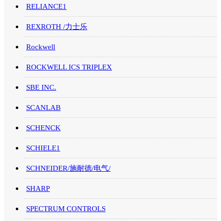
RELIANCE1
REXROTH /力士乐
Rockwell
ROCKWELL ICS TRIPLEX
SBE INC.
SCANLAB
SCHENCK
SCHIELE1
SCHNEIDER/施耐德/电气/
SHARP
SPECTRUM CONTROLS