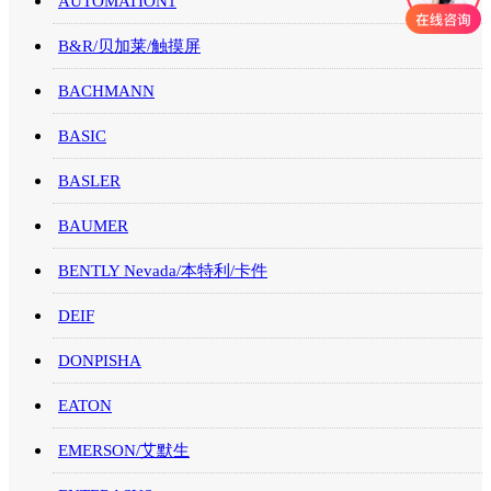
AUTOMATION1
B&R/贝加莱/触摸屏
BACHMANN
BASIC
BASLER
BAUMER
BENTLY Nevada/本特利/卡件
DEIF
DONPISHA
EATON
EMERSON/艾默生