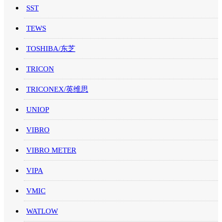
SST
TEWS
TOSHIBA/东芝
TRICON
TRICONEX/英维思
UNIOP
VIBRO
VIBRO METER
VIPA
VMIC
WATLOW