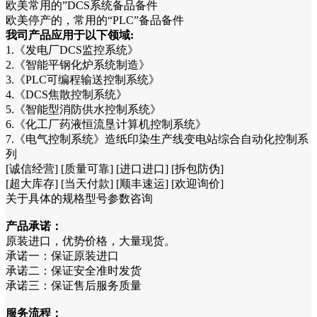
欧美常用的”DCS系统备品备件
欧美停产的，常用的“PLC”备品备件
我司产品应用于以下领域:
1.《发电厂DCS监控系统》
2.《智能平钢化炉系统制造》
3.《PLC可编程输送控制系统》
4.《DCS焦散控制系统》
5.《智能型消防供水控制系统》
6.《化工厂药液恒流垦计算机控制系统》
7.《电气控制系统》造纸印染生产线变电站综合自动化控制系
列
[诚信经营] [质量可靠] [进口进口] [拆包防伪]
[超大库存] [当天付款] [顺丰速运] [欢迎询价]
关于具体的规格型号参数咨询
产品承诺：
原装进口，优势价格，大量现货。
承诺一：保证原装进口
承诺二：保证安全准时发货
承诺三：保证售后服务质量
服务流程：