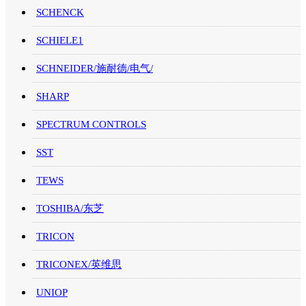
SCHENCK
SCHIELE1
SCHNEIDER/施耐德/电气/
SHARP
SPECTRUM CONTROLS
SST
TEWS
TOSHIBA/东芝
TRICON
TRICONEX/英维思
UNIOP