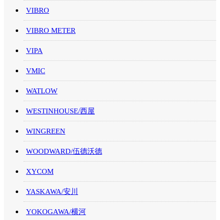
VIBRO
VIBRO METER
VIPA
VMIC
WATLOW
WESTINHOUSE/西屋
WINGREEN
WOODWARD/伍德沃德
XYCOM
YASKAWA/安川
YOKOGAWA/横河