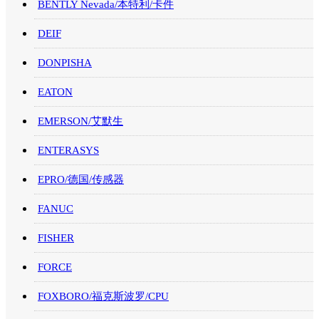
BENTLY Nevada/本特利/卡件
DEIF
DONPISHA
EATON
EMERSON/艾默生
ENTERASYS
EPRO/德国/传感器
FANUC
FISHER
FORCE
FOXBORO/福克斯波罗/CPU