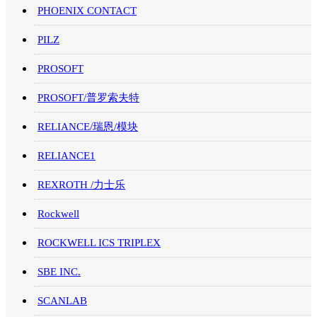
PHOENIX CONTACT
PILZ
PROSOFT
PROSOFT/普罗索夫特
RELIANCE/瑞恩/模块
RELIANCE1
REXROTH /力士乐
Rockwell
ROCKWELL ICS TRIPLEX
SBE INC.
SCANLAB