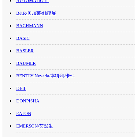
AUTOMATION1
B&R/贝加莱/触摸屏
BACHMANN
BASIC
BASLER
BAUMER
BENTLY Nevada/本特利/卡件
DEIF
DONPISHA
EATON
EMERSON/艾默生