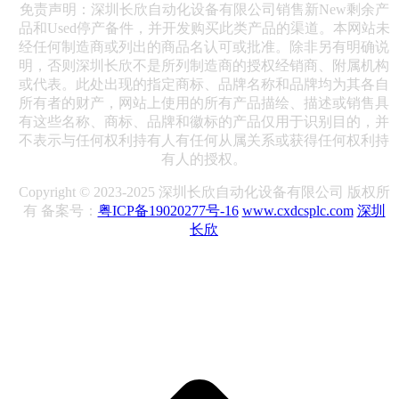
免责声明：深圳长欣自动化设备有限公司销售新New剩余产
品和Used停产备件，并开发购买此类产品的渠道。本网站未
经任何制造商或列出的商品名认可或批准。除非另有明确说
明，否则深圳长欣不是所列制造商的授权经销商、附属机构
或代表。此处出现的指定商标、品牌名称和品牌均为其各自
所有者的财产，网站上使用的所有产品描绘、描述或销售具
有这些名称、商标、品牌和徽标的产品仅用于识别目的，并
不表示与任何权利持有人有任何从属关系或获得任何权利持
有人的授权。
Copyright © 2023-2025 深圳长欣自动化设备有限公司 版权所
有 备案号：
粤ICP备19020277号-16
www.cxdcsplc.com
深圳
长欣