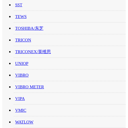
SST
TEWS
TOSHIBA/东芝
TRICON
TRICONEX/英维思
UNIOP
VIBRO
VIBRO METER
VIPA
VMIC
WATLOW