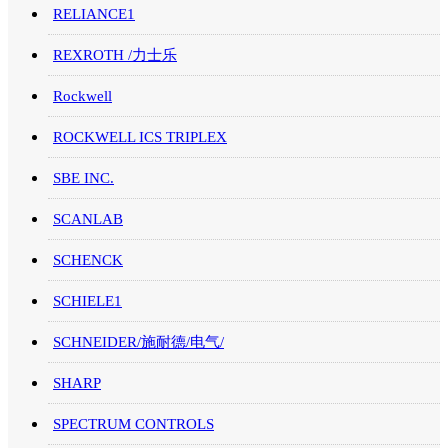
RELIANCE1
REXROTH /力士乐
Rockwell
ROCKWELL ICS TRIPLEX
SBE INC.
SCANLAB
SCHENCK
SCHIELE1
SCHNEIDER/施耐德/电气/
SHARP
SPECTRUM CONTROLS