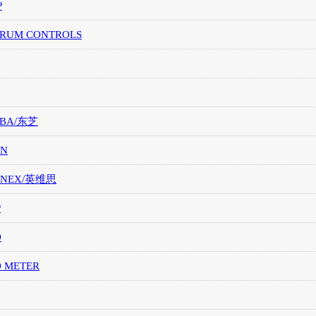
P
TRUM CONTROLS
IBA/东芝
ON
ONEX/英维思
P
O
O METER