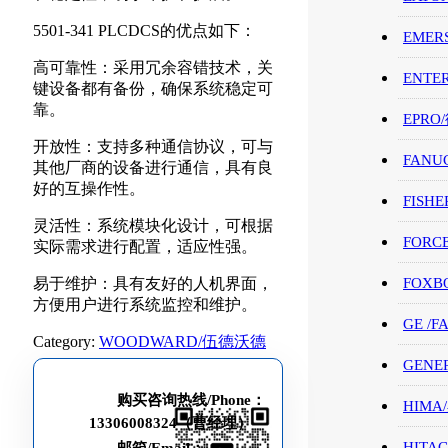
5501-341 PLCDCS的优点如下：
EMER
高可靠性：采用冗余容错技术，关
ENTE
键设备都有备份，确保系统稳定可
靠。
EPRO
开放性：支持多种通信协议，可与
FANU
其他厂商的设备进行通信，具有良
好的互操作性。
FISHE
灵活性：系统模块化设计，可根据
FORC
实际需求进行配置，适应性强。
易于维护：具有友好的人机界面，
FOXB
方便用户进行系统监控和维护。
GE /
Category:
WOODWARD/伍德沃德
GENE
购买咨询热线/Phone：
HIMA
13306008324（曹经理）
HITAC