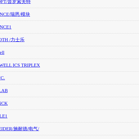
OFT/普罗索夫特
ANCE/瑞恩/模块
ANCE1
OTH /力士乐
ll
ELL ICS TRIPLEX
NC.
LAB
NCK
LE1
EIDER/施耐德/电气/