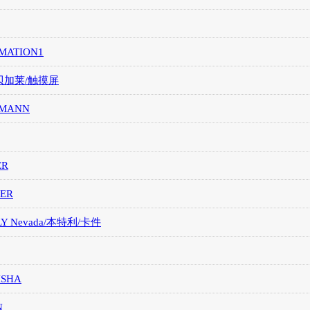
MATION1
/贝加莱/触摸屏
MANN
ER
ER
LY Nevada/本特利/卡件
ISHA
N