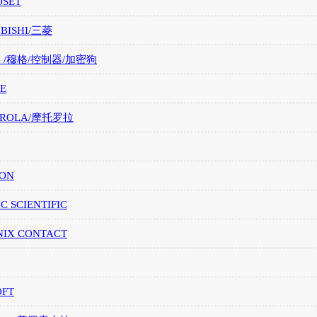
OSET
UBISHI/三菱
G /穆格/控制器/加密狗
E
OROLA/摩托罗拉
ION
IC SCIENTIFIC
NIX CONTACT
OFT