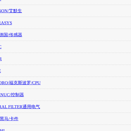
SON/艾默生
RASYS
/德国/传感器
C
R
E
ORO/福克斯波罗/CPU
FANUC/控制器
RAL FILTER通用电气
/黑马/卡件
HI