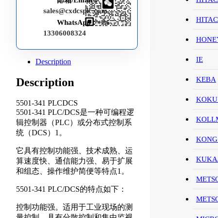
邮箱/Email：
sales@cxdcsplc.com
HITA
WhatsApp：
+86-
13306008324
HON
IE
Description
KEBA
Description
KOKU
5501-341 PLCDCS
5501-341 PLC/DCS是一种可编程逻
KOL
辑控制器（PLC）或分布式控制系
统（DCS）1。
KONG
它具有控制功能强、技术成熟、运
KUK
算速度快、通信能力强、易于扩展
和组态、操作维护简便等特点1。
METS
5501-341 PLC/DCS的特点如下：
METS
控制功能强。适用于工业现场的测
量控制，具有分散控制和集中监视