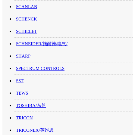
SCANLAB
SCHENCK
SCHIELE1
SCHNEIDER/施耐德/电气/
SHARP
SPECTRUM CONTROLS
SST
TEWS
TOSHIBA/东芝
TRICON
TRICONEX/英维思