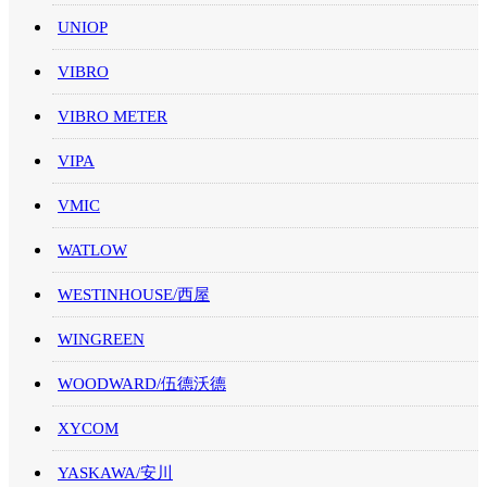
UNIOP
VIBRO
VIBRO METER
VIPA
VMIC
WATLOW
WESTINHOUSE/西屋
WINGREEN
WOODWARD/伍德沃德
XYCOM
YASKAWA/安川