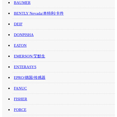
BAUMER
BENTLY Nevada/本特利/卡件
DEIF
DONPISHA
EATON
EMERSON/艾默生
ENTERASYS
EPRO/德国/传感器
FANUC
FISHER
FORCE