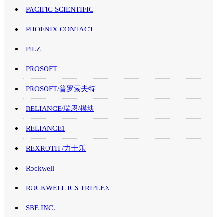
PACIFIC SCIENTIFIC
PHOENIX CONTACT
PILZ
PROSOFT
PROSOFT/普罗索夫特
RELIANCE/瑞恩/模块
RELIANCE1
REXROTH /力士乐
Rockwell
ROCKWELL ICS TRIPLEX
SBE INC.