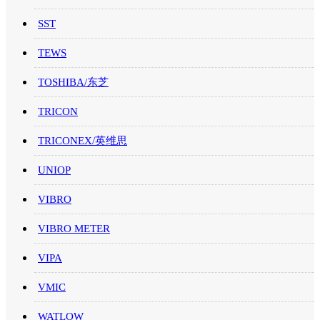
SST
TEWS
TOSHIBA/东芝
TRICON
TRICONEX/英维思
UNIOP
VIBRO
VIBRO METER
VIPA
VMIC
WATLOW