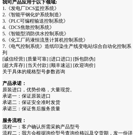
我司产品应用于以下领域:
1.《发电厂DCS监控系统》
2.《智能平钢化炉系统制造》
3.《PLC可编程输送控制系统》
4.《DCS焦散控制系统》
5.《智能型消防供水控制系统》
6.《化工厂药液恒流垦计算机控制系统》
7.《电气控制系统》造纸印染生产线变电站综合自动化控制系
列
[诚信经营] [质量可靠] [进口进口] [拆包防伪]
[超大库存] [当天付款] [顺丰速运] [欢迎询价]
关于具体的规格型号参数咨询
产品承诺：
原装进口，优势价格，大量现货。
承诺一：保证原装进口
承诺二：保证安全准时发货
承诺三：保证售后服务质量
服务流程：
流程一：客户确认所需采购产品型号
流程二：我方会根据询价型号查询价格以及交货期，发一份详