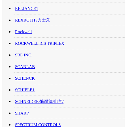
RELIANCE1
REXROTH /力士乐
Rockwell
ROCKWELL ICS TRIPLEX
SBE INC.
SCANLAB
SCHENCK
SCHIELE1
SCHNEIDER/施耐德/电气/
SHARP
SPECTRUM CONTROLS