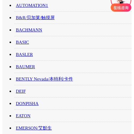
AUTOMATION1
B&R/贝加莱/触摸屏
BACHMANN
BASIC
BASLER
BAUMER
BENTLY Nevada/本特利/卡件
DEIF
DONPISHA
EATON
EMERSON/艾默生