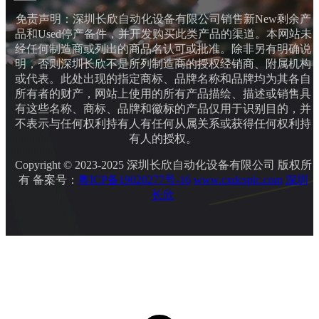
免责声明：深圳长欣自动化设备有限公司销售新New剩余产
品和Used停产备件，并开发购买此类产品的渠道。本网站未
经任何制造商或列出的商品名认可或批准。除非另有明确说
明，否则深圳长欣不是所列制造商的授权经销商、附属机构
或代表。此处出现的指定商标、品牌名称和品牌均为其各自
所有者的财产，网站上使用的所有产品描绘、描述或销售具
有这些名称、商标、品牌和徽标的产品仅用于识别目的，并
不表示与任何权利持有人有任何从属关系或获得任何权利持
有人的授权。
Copyright © 2023-2025 深圳长欣自动化设备有限公司 版权所
有 备案号：
粤ICP备19020277号-16
www.cxdcsplc.com
深圳
长欣