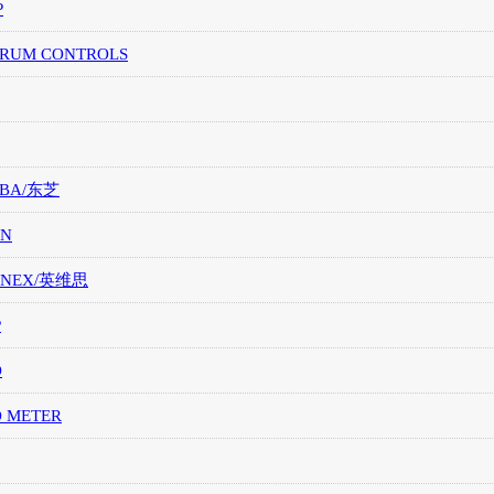
P
TRUM CONTROLS
IBA/东芝
ON
ONEX/英维思
P
O
O METER