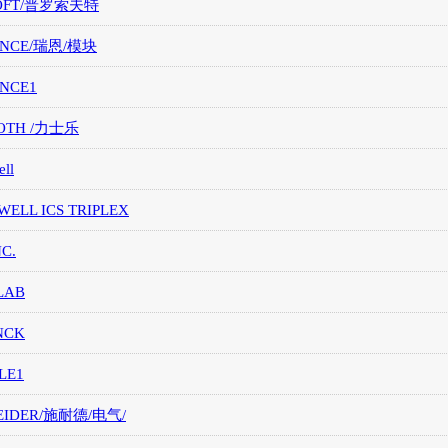
OFT/普罗索夫特
ANCE/瑞恩/模块
ANCE1
OTH /力士乐
ll
ELL ICS TRIPLEX
NC.
LAB
NCK
LE1
EIDER/施耐德/电气/