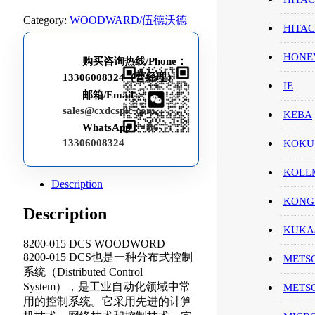
Category:
WOODWARD/伍德沃德
HITA
HON
购买咨询热线/Phone：
13306008324（曹经理）
IE
邮箱/Email：
sales@cxdcsplc.com
KEBA
WhatsApp：
+86-
13306008324
KOKU
KOL
Description
KONG
Description
KUK
8200-015 DCS WOODWORD
8200-015 DCS也是一种分布式控制
METS
系统（Distributed Control
System），是工业自动化领域中常
METS
用的控制系统。它采用先进的计算