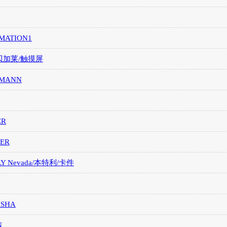
MATION1
/贝加莱/触摸屏
MANN
ER
ER
LY Nevada/本特利/卡件
ISHA
N