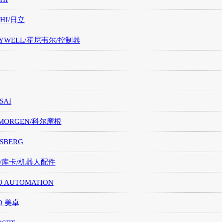
CHI/日立
EYWELL/霍尼韦尔/控制器
SAI
LMORGEN/科尔摩根
SBERG
A/库卡/机器人配件
O AUTOMATION
O 美卓