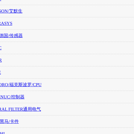
SON/艾默生
RASYS
/德国/传感器
C
R
E
ORO/福克斯波罗/CPU
FANUC/控制器
RAL FILTER通用电气
/黑马/卡件
HI