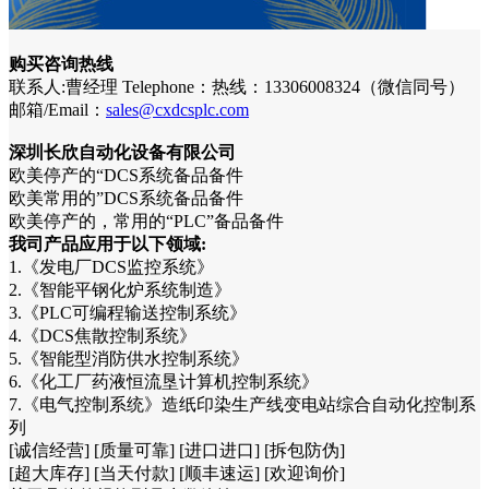
购买咨询热线
联系人:曹经理 Telephone：热线：13306008324（微信同号）
邮箱/Email：
sales@cxdcsplc.com
深圳长欣自动化设备有限公司
欧美停产的“DCS系统备品备件
欧美常用的”DCS系统备品备件
欧美停产的，常用的“PLC”备品备件
我司产品应用于以下领域:
1.《发电厂DCS监控系统》
2.《智能平钢化炉系统制造》
3.《PLC可编程输送控制系统》
4.《DCS焦散控制系统》
5.《智能型消防供水控制系统》
6.《化工厂药液恒流垦计算机控制系统》
7.《电气控制系统》造纸印染生产线变电站综合自动化控制系
列
[诚信经营] [质量可靠] [进口进口] [拆包防伪]
[超大库存] [当天付款] [顺丰速运] [欢迎询价]