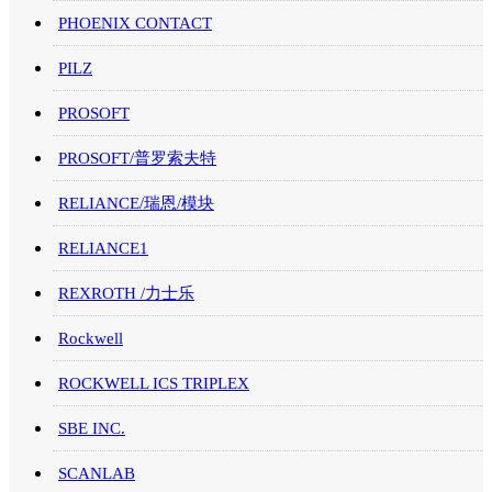
PHOENIX CONTACT
PILZ
PROSOFT
PROSOFT/普罗索夫特
RELIANCE/瑞恩/模块
RELIANCE1
REXROTH /力士乐
Rockwell
ROCKWELL ICS TRIPLEX
SBE INC.
SCANLAB