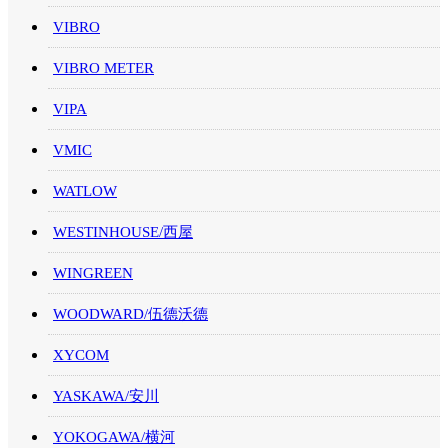
VIBRO
VIBRO METER
VIPA
VMIC
WATLOW
WESTINHOUSE/西屋
WINGREEN
WOODWARD/伍德沃德
XYCOM
YASKAWA/安川
YOKOGAWA/横河