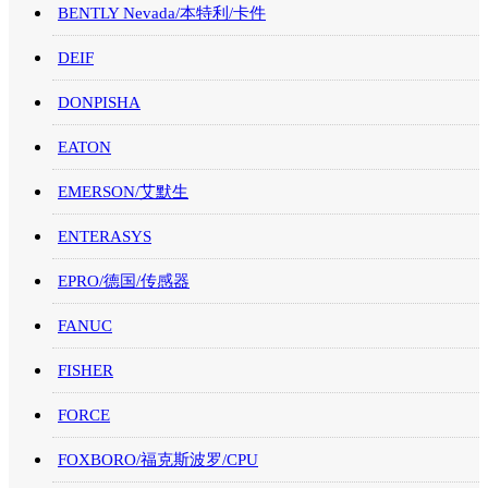
BENTLY Nevada/本特利/卡件
DEIF
DONPISHA
EATON
EMERSON/艾默生
ENTERASYS
EPRO/德国/传感器
FANUC
FISHER
FORCE
FOXBORO/福克斯波罗/CPU