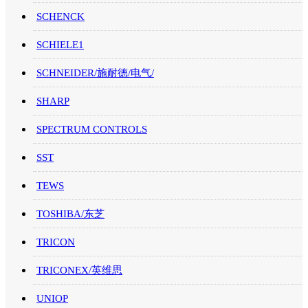
SCHENCK
SCHIELE1
SCHNEIDER/施耐德/电气/
SHARP
SPECTRUM CONTROLS
SST
TEWS
TOSHIBA/东芝
TRICON
TRICONEX/英维思
UNIOP