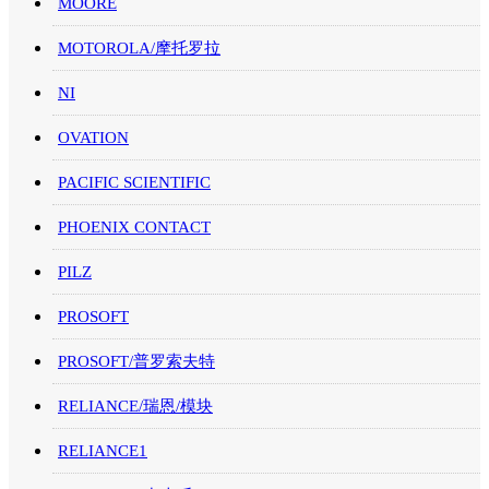
MOORE
MOTOROLA/摩托罗拉
NI
OVATION
PACIFIC SCIENTIFIC
PHOENIX CONTACT
PILZ
PROSOFT
PROSOFT/普罗索夫特
RELIANCE/瑞恩/模块
RELIANCE1