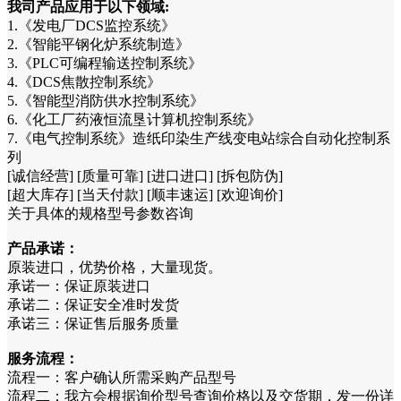
我司产品应用于以下领域:
1.《发电厂DCS监控系统》
2.《智能平钢化炉系统制造》
3.《PLC可编程输送控制系统》
4.《DCS焦散控制系统》
5.《智能型消防供水控制系统》
6.《化工厂药液恒流垦计算机控制系统》
7.《电气控制系统》造纸印染生产线变电站综合自动化控制系
列
[诚信经营] [质量可靠] [进口进口] [拆包防伪]
[超大库存] [当天付款] [顺丰速运] [欢迎询价]
关于具体的规格型号参数咨询
产品承诺：
原装进口，优势价格，大量现货。
承诺一：保证原装进口
承诺二：保证安全准时发货
承诺三：保证售后服务质量
服务流程：
流程一：客户确认所需采购产品型号
流程二：我方会根据询价型号查询价格以及交货期，发一份详