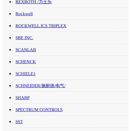
REXROTH /力士乐
Rockwell
ROCKWELL ICS TRIPLEX
SBE INC.
SCANLAB
SCHENCK
SCHIELE1
SCHNEIDER/施耐德/电气/
SHARP
SPECTRUM CONTROLS
SST