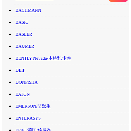
BACHMANN
BASIC
BASLER
BAUMER
BENTLY Nevada/本特利/卡件
DEIF
DONPISHA
EATON
EMERSON/艾默生
ENTERASYS
EPRO/德国/传感器