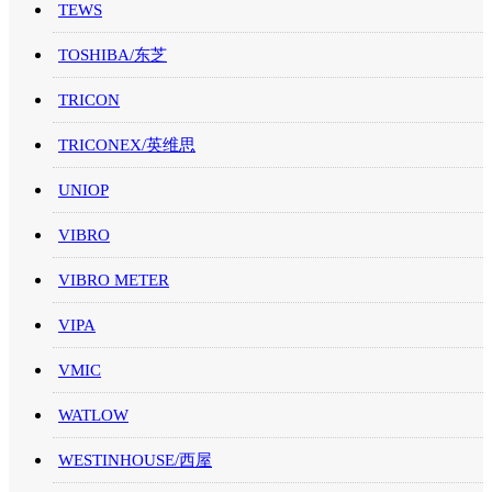
TEWS
TOSHIBA/东芝
TRICON
TRICONEX/英维思
UNIOP
VIBRO
VIBRO METER
VIPA
VMIC
WATLOW
WESTINHOUSE/西屋