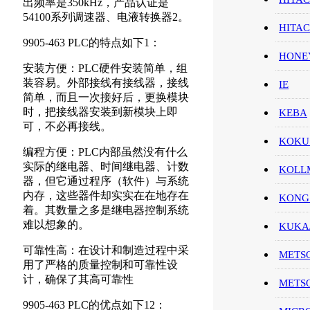
出频率是350kHz，产品认证是
54100系列调速器、电液转换器2。
HITA
9905-463 PLC的特点如下1：
HON
安装方便：PLC硬件安装简单，组
装容易。外部接线有接线器，接线
IE
简单，而且一次接好后，更换模块
时，把接线器安装到新模块上即
KEBA
可，不必再接线。
KOKU
编程方便：PLC内部虽然没有什么
实际的继电器、时间继电器、计数
KOL
器，但它通过程序（软件）与系统
内存，这些器件却实实在在地存在
KONG
着。其数量之多是继电器控制系统
难以想象的。
KUK
可靠性高：在设计和制造过程中采
METS
用了严格的质量控制和可靠性设
计，确保了其高可靠性
METS
9905-463 PLC的优点如下12：