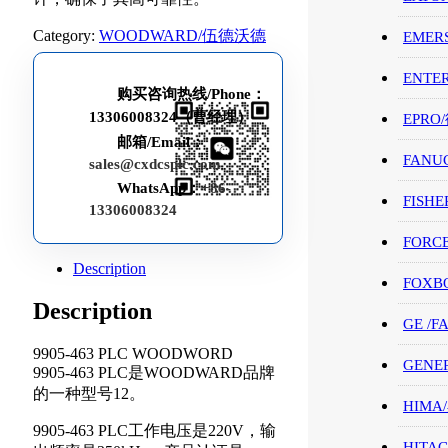
Category:
WOODWARD/伍德沃德
EMER
ENTE
购买咨询热线/Phone：
13306008324（曹经理）
EPRO
邮箱/Email：
FANU
sales@cxdcsplc.com
WhatsApp：
+86-
FISHE
13306008324
FORC
Description
FOXB
Description
GE /
9905-463 PLC WOODWORD
GENE
9905-463 PLC是WOODWARD品牌
的一种型号12。
HIMA
9905-463 PLC工作电压是220V，输
HITAC