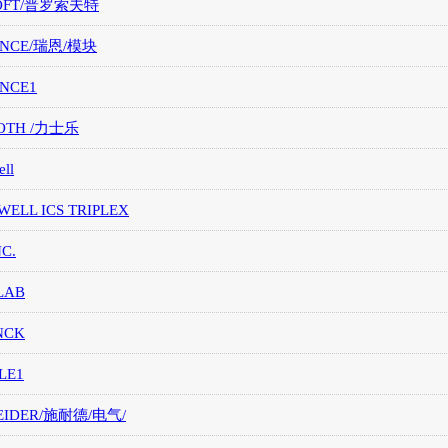
OFT/普罗索夫特
ANCE/瑞恩/模块
ANCE1
OTH /力士乐
ll
ELL ICS TRIPLEX
NC.
LAB
NCK
LE1
EIDER/施耐德/电气/