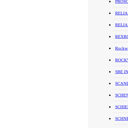
PROS
RELI
RELI
REXR
Rockwe
ROCKW
SBE I
SCAN
SCHE
SCHIE
SCHN