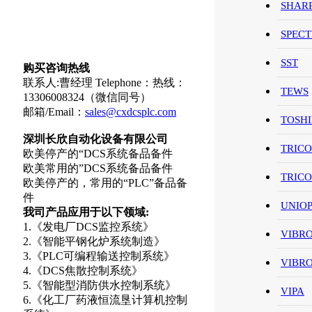
SHAR
SPEC
SST
购买咨询热线
联系人:曹经理 Telephone：热线：
TEWS
13306008324（微信同号）
邮箱/Email：
sales@cxdcsplc.com
TOSH
深圳长欣自动化设备有限公司
TRIC
欧美停产的“DCS系统备品备件
欧美常用的”DCS系统备品备件
TRIC
欧美停产的，常用的“PLC”备品备
件
UNIO
我司产品应用于以下领域:
1.《发电厂DCS监控系统》
VIBR
2.《智能平钢化炉系统制造》
3.《PLC可编程输送控制系统》
VIBR
4.《DCS焦散控制系统》
5.《智能型消防供水控制系统》
VIPA
6.《化工厂药液恒流垦计算机控制