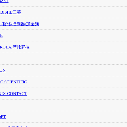
OSET
UBISHI/三菱
G /穆格/控制器/加密狗
E
OROLA/摩托罗拉
ION
IC SCIENTIFIC
NIX CONTACT
OFT