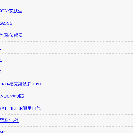
SON/艾默生
RASYS
/德国/传感器
C
R
E
ORO/福克斯波罗/CPU
FANUC/控制器
RAL FILTER通用电气
/黑马/卡件
HI