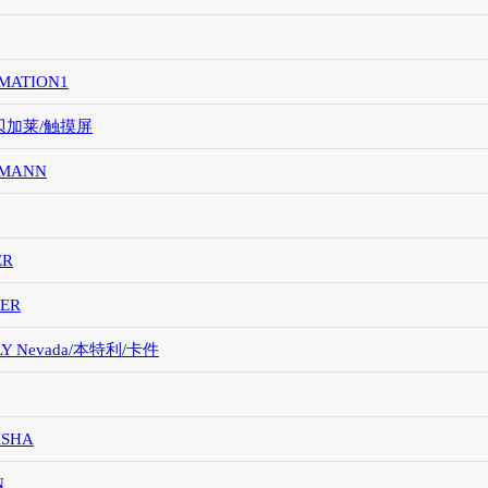
MATION1
/贝加莱/触摸屏
MANN
ER
ER
LY Nevada/本特利/卡件
ISHA
N