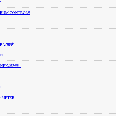
P
TRUM CONTROLS
IBA/东芝
ON
ONEX/英维思
P
O
O METER