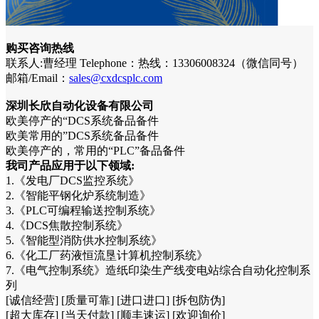
购买咨询热线
联系人:曹经理 Telephone：热线：13306008324（微信同号）
邮箱/Email：
sales@cxdcsplc.com
深圳长欣自动化设备有限公司
欧美停产的“DCS系统备品备件
欧美常用的”DCS系统备品备件
欧美停产的，常用的“PLC”备品备件
我司产品应用于以下领域:
1.《发电厂DCS监控系统》
2.《智能平钢化炉系统制造》
3.《PLC可编程输送控制系统》
4.《DCS焦散控制系统》
5.《智能型消防供水控制系统》
6.《化工厂药液恒流垦计算机控制系统》
7.《电气控制系统》造纸印染生产线变电站综合自动化控制系
列
[诚信经营] [质量可靠] [进口进口] [拆包防伪]
[超大库存] [当天付款] [顺丰速运] [欢迎询价]