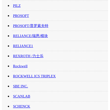
PILZ
PROSOFT
PROSOFT/普罗索夫特
RELIANCE/瑞恩/模块
RELIANCE1
REXROTH /力士乐
Rockwell
ROCKWELL ICS TRIPLEX
SBE INC.
SCANLAB
SCHENCK