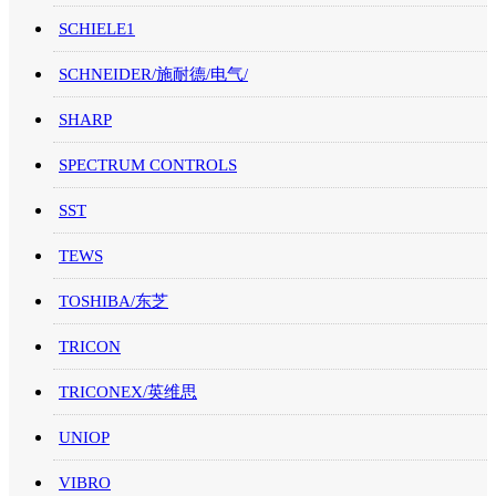
SCHIELE1
SCHNEIDER/施耐德/电气/
SHARP
SPECTRUM CONTROLS
SST
TEWS
TOSHIBA/东芝
TRICON
TRICONEX/英维思
UNIOP
VIBRO