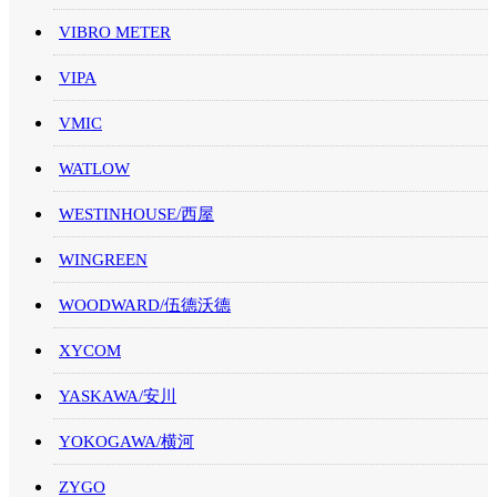
VIBRO METER
VIPA
VMIC
WATLOW
WESTINHOUSE/西屋
WINGREEN
WOODWARD/伍德沃德
XYCOM
YASKAWA/安川
YOKOGAWA/横河
ZYGO