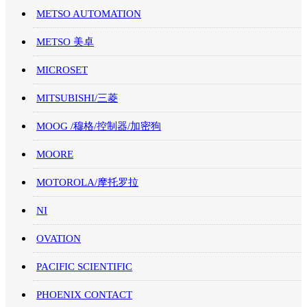
METSO AUTOMATION
METSO 美卓
MICROSET
MITSUBISHI/三菱
MOOG /穆格/控制器/加密狗
MOORE
MOTOROLA/摩托罗拉
NI
OVATION
PACIFIC SCIENTIFIC
PHOENIX CONTACT