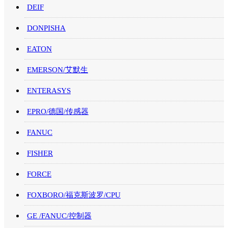
DEIF
DONPISHA
EATON
EMERSON/艾默生
ENTERASYS
EPRO/德国/传感器
FANUC
FISHER
FORCE
FOXBORO/福克斯波罗/CPU
GE /FANUC/控制器