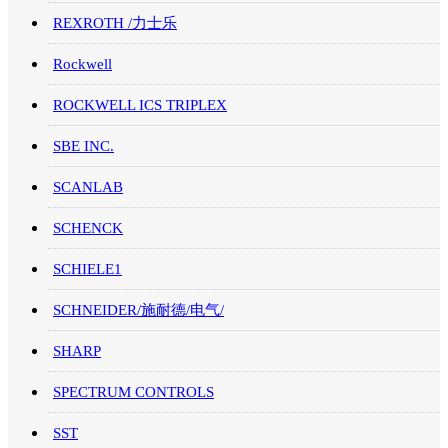
REXROTH /力士乐
Rockwell
ROCKWELL ICS TRIPLEX
SBE INC.
SCANLAB
SCHENCK
SCHIELE1
SCHNEIDER/施耐德/电气/
SHARP
SPECTRUM CONTROLS
SST