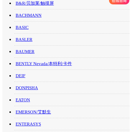
B&R/贝加莱/触摸屏
BACHMANN
BASIC
BASLER
BAUMER
BENTLY Nevada/本特利/卡件
DEIF
DONPISHA
EATON
EMERSON/艾默生
ENTERASYS