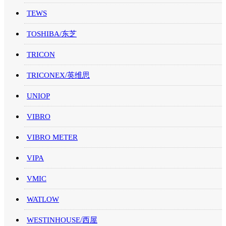
TEWS
TOSHIBA/东芝
TRICON
TRICONEX/英维思
UNIOP
VIBRO
VIBRO METER
VIPA
VMIC
WATLOW
WESTINHOUSE/西屋