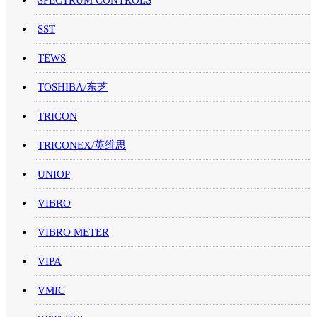
SPECTRUM CONTROLS
SST
TEWS
TOSHIBA/东芝
TRICON
TRICONEX/英维思
UNIOP
VIBRO
VIBRO METER
VIPA
VMIC