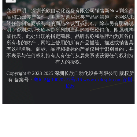
免责声明：深圳长欣自动化设备有限公司销售新New剩余产
品和Used停产备件，并开发购买此类产品的渠道。本网站未
经任何制造商或列出的商品名认可或批准。除非另有明确说
明，否则深圳长欣不是所列制造商的授权经销商、附属机构
或代表。此处出现的指定商标、品牌名称和品牌均为其各自
所有者的财产，网站上使用的所有产品描绘、描述或销售具
有这些名称、商标、品牌和徽标的产品仅用于识别目的，并
不表示与任何权利持有人有任何从属关系或获得任何权利持
有人的授权。
Copyright © 2023-2025 深圳长欣自动化设备有限公司 版权所
有 备案号：
粤ICP备19020277号-16
www.cxdcsplc.com
深圳
长欣