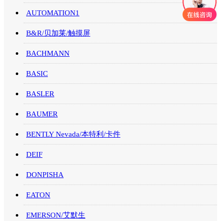
AUTOMATION1
B&R/贝加莱/触摸屏
BACHMANN
BASIC
BASLER
BAUMER
BENTLY Nevada/本特利/卡件
DEIF
DONPISHA
EATON
EMERSON/艾默生