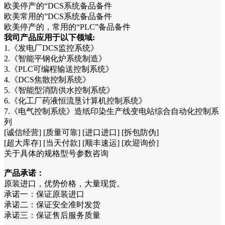
欧美停产的“DCS系统备品备件
欧美常用的”DCS系统备品备件
欧美停产的，常用的“PLC”备品备件
我司产品应用于以下领域:
1.《发电厂DCS监控系统》
2.《智能平钢化炉系统制造》
3.《PLC可编程输送控制系统》
4.《DCS焦散控制系统》
5.《智能型消防供水控制系统》
6.《化工厂药液恒流垦计算机控制系统》
7.《电气控制系统》造纸印染生产线变电站综合自动化控制系
列
[诚信经营] [质量可靠] [进口进口] [拆包防伪]
[超大库存] [当天付款] [顺丰速运] [欢迎询价]
关于具体的规格型号参数咨询
产品承诺：
原装进口，优势价格，大量现货。
承诺一：保证原装进口
承诺二：保证安全准时发货
承诺三：保证售后服务质量