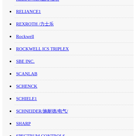
RELIANCE1
REXROTH /力士乐
Rockwell
ROCKWELL ICS TRIPLEX
SBE INC.
SCANLAB
SCHENCK
SCHIELE1
SCHNEIDER/施耐德/电气/
SHARP