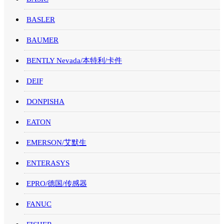
BASLER
BAUMER
BENTLY Nevada/本特利/卡件
DEIF
DONPISHA
EATON
EMERSON/艾默生
ENTERASYS
EPRO/德国/传感器
FANUC