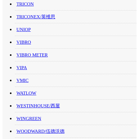
TRICON
TRICONEX/英维思
UNIOP
VIBRO
VIBRO METER
VIPA
VMIC
WATLOW
WESTINHOUSE/西屋
WINGREEN
WOODWARD/伍德沃德