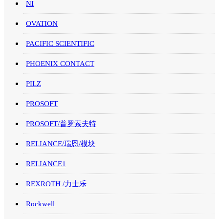
NI
OVATION
PACIFIC SCIENTIFIC
PHOENIX CONTACT
PILZ
PROSOFT
PROSOFT/普罗索夫特
RELIANCE/瑞恩/模块
RELIANCE1
REXROTH /力士乐
Rockwell