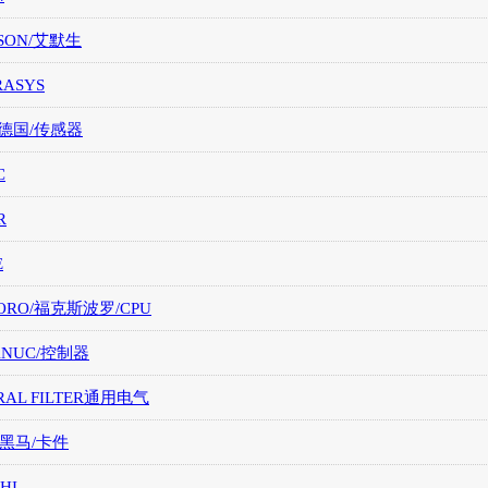
SON/艾默生
RASYS
/德国/传感器
C
R
E
ORO/福克斯波罗/CPU
FANUC/控制器
RAL FILTER通用电气
/黑马/卡件
HI