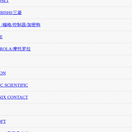
OSET
UBISHI/三菱
G /穆格/控制器/加密狗
E
OROLA/摩托罗拉
ION
IC SCIENTIFIC
NIX CONTACT
OFT