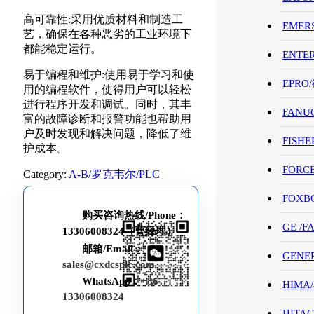
高可靠性:采用优质材料和制造工
EMER
艺，确保在各种恶劣的工业环境下
都能稳定运行。
ENTE
易于编程和维护:使用易于学习和使
EPRO
用的编程软件，使得用户可以轻松
进行程序开发和调试。同时，其丰
FANU
富的故障诊断和报警功能也帮助用
户及时发现和解决问题，降低了维
FISHE
护成本。
FORC
Category:
A-B/罗克韦尔/PLC
FOXB
购买咨询热线/Phone：
GE /
13306008324（曹经理）
邮箱/Email：
GENE
sales@cxdcsplc.com
WhatsApp：
+86-
HIMA
13306008324
HITAC