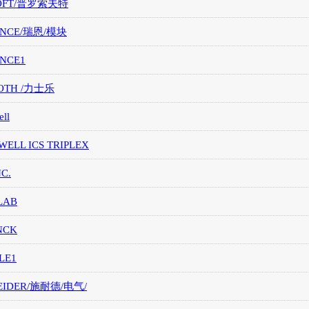
OFT/普罗索夫特
ANCE/瑞恩/模块
ANCE1
OTH /力士乐
ll
ELL ICS TRIPLEX
NC.
LAB
NCK
LE1
EIDER/施耐德/电气/