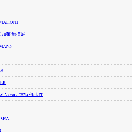
MATION1
/贝加莱/触摸屏
MANN
ER
ER
LY Nevada/本特利/卡件
ISHA
N