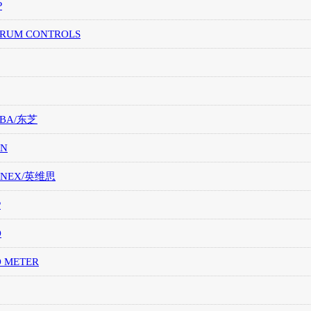
P
TRUM CONTROLS
IBA/东芝
ON
ONEX/英维思
P
O
O METER