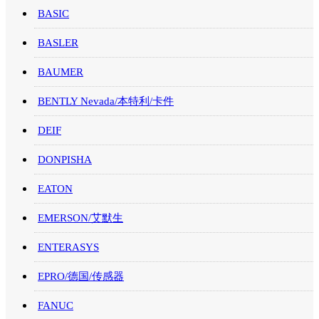
BASIC
BASLER
BAUMER
BENTLY Nevada/本特利/卡件
DEIF
DONPISHA
EATON
EMERSON/艾默生
ENTERASYS
EPRO/德国/传感器
FANUC