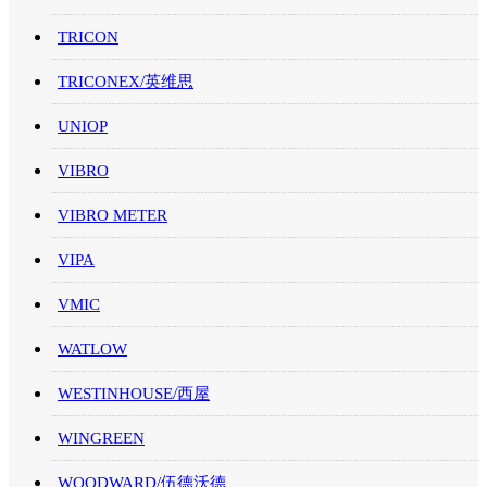
TRICON
TRICONEX/英维思
UNIOP
VIBRO
VIBRO METER
VIPA
VMIC
WATLOW
WESTINHOUSE/西屋
WINGREEN
WOODWARD/伍德沃德