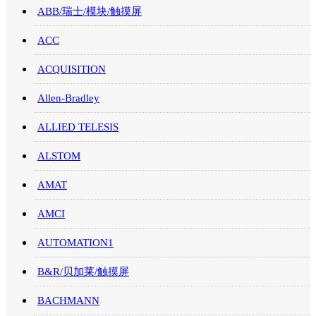
ABB/瑞士/模块/触摸屏
ACC
ACQUISITION
Allen-Bradley
ALLIED TELESIS
ALSTOM
AMAT
AMCI
AUTOMATION1
B&R/贝加莱/触摸屏
BACHMANN