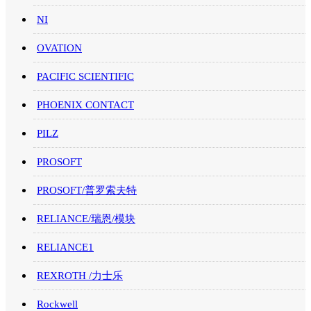
NI
OVATION
PACIFIC SCIENTIFIC
PHOENIX CONTACT
PILZ
PROSOFT
PROSOFT/普罗索夫特
RELIANCE/瑞恩/模块
RELIANCE1
REXROTH /力士乐
Rockwell