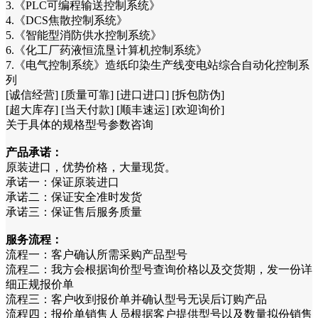
3.《PLC可编程输送控制系统》
4.《DCS焦散控制系统》
5.《智能型消防供水控制系统》
6.《化工厂药液恒流垦计算机控制系统》
7.《电气控制系统》造纸印染生产线变电站综合自动化控制系
列
[诚信经营] [质量可靠] [进口进口] [拆包防伪]
[超大库存] [当天付款] [顺丰速运] [欢迎询价]
关于具体的规格型号参数咨询
产品承诺：
原装进口，优势价格，大量现货。
承诺一：保证原装进口
承诺二：保证安全准时发货
承诺三：保证售后服务质量
服务流程：
流程一：客户确认所需采购产品型号
流程二：我方会根据询价型号查询价格以及交货期，发一份详
细正规报价单
流程三：客户收到报价单并确认型号无误后订购产品
流程四：报价单销售人员根据客户提供型号以及数量拟份销售