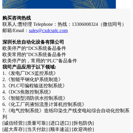
购买咨询热线
联系人:曹经理 Telephone：热线：13306008324（微信同号）
邮箱/Email：
sales@cxdcsplc.com
深圳长欣自动化设备有限公司
欧美停产的“DCS系统备品备件
欧美常用的”DCS系统备品备件
欧美停产的，常用的“PLC”备品备件
我司产品应用于以下领域:
1.《发电厂DCS监控系统》
2.《智能平钢化炉系统制造》
3.《PLC可编程输送控制系统》
4.《DCS焦散控制系统》
5.《智能型消防供水控制系统》
6.《化工厂药液恒流垦计算机控制系统》
7.《电气控制系统》造纸印染生产线变电站综合自动化控制系
列
[诚信经营] [质量可靠] [进口进口] [拆包防伪]
[超大库存] [当天付款] [顺丰速运] [欢迎询价]