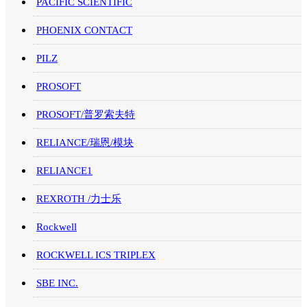
PACIFIC SCIENTIFIC
PHOENIX CONTACT
PILZ
PROSOFT
PROSOFT/普罗索夫特
RELIANCE/瑞恩/模块
RELIANCE1
REXROTH /力士乐
Rockwell
ROCKWELL ICS TRIPLEX
SBE INC.