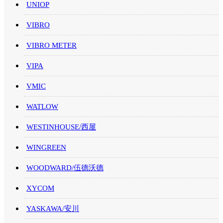
UNIOP
VIBRO
VIBRO METER
VIPA
VMIC
WATLOW
WESTINHOUSE/西屋
WINGREEN
WOODWARD/伍德沃德
XYCOM
YASKAWA/安川