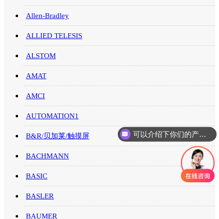
Allen-Bradley
ALLIED TELESIS
ALSTOM
AMAT
AMCI
AUTOMATION1
可以介绍下你们的产品么
B&R/贝加莱/触摸屏
BACHMANN
BASIC
BASLER
BAUMER