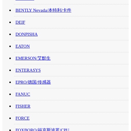
BENTLY Nevada/本特利/卡件
DEIF
DONPISHA
EATON
EMERSON/艾默生
ENTERASYS
EPRO/德国/传感器
FANUC
FISHER
FORCE
FOXBORO/福克斯波罗/CPU