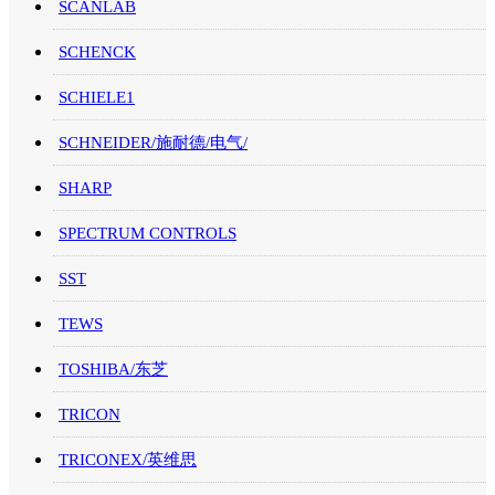
SCANLAB
SCHENCK
SCHIELE1
SCHNEIDER/施耐德/电气/
SHARP
SPECTRUM CONTROLS
SST
TEWS
TOSHIBA/东芝
TRICON
TRICONEX/英维思