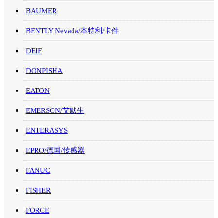
BAUMER
BENTLY Nevada/本特利/卡件
DEIF
DONPISHA
EATON
EMERSON/艾默生
ENTERASYS
EPRO/德国/传感器
FANUC
FISHER
FORCE