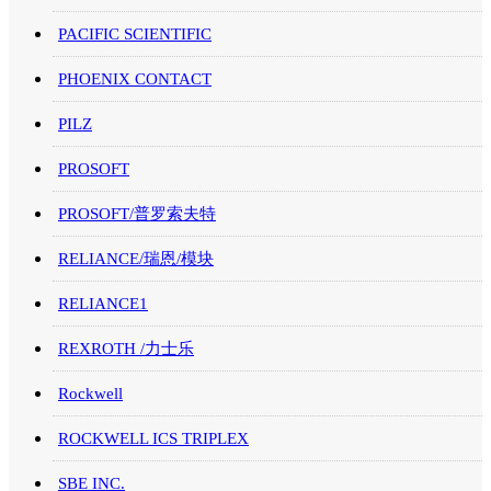
PACIFIC SCIENTIFIC
PHOENIX CONTACT
PILZ
PROSOFT
PROSOFT/普罗索夫特
RELIANCE/瑞恩/模块
RELIANCE1
REXROTH /力士乐
Rockwell
ROCKWELL ICS TRIPLEX
SBE INC.