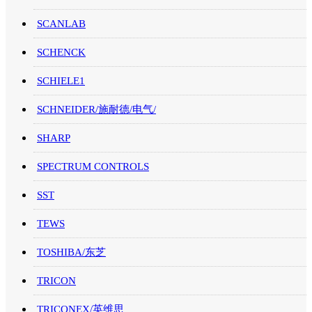
SCANLAB
SCHENCK
SCHIELE1
SCHNEIDER/施耐德/电气/
SHARP
SPECTRUM CONTROLS
SST
TEWS
TOSHIBA/东芝
TRICON
TRICONEX/英维思