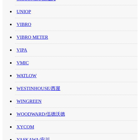
UNIOP
VIBRO
VIBRO METER
VIPA
VMIC
WATLOW
WESTINHOUSE/西屋
WINGREEN
WOODWARD/伍德沃德
XYCOM
YASKAWA/安川