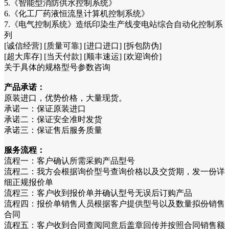
5.《智能型消防供水控制系统》
6.《化工厂药液恒流垦计算机控制系统》
7.《电气控制系统》造纸印染生产线变电站综合自动化控制系
列
[诚信经营] [质量可靠] [进口进口] [拆包防伪]
[超大库存] [当天付款] [顺丰速运] [欢迎询价]
关于具体的规格型号参数咨询
产品承诺：
原装进口，优势价格，大量现货。
承诺一：保证原装进口
承诺二：保证安全准时发货
承诺三：保证售后服务质量
服务流程：
流程一：客户确认所需采购产品型号
流程二：我方会根据询价型号查询价格以及交货期，发一份详
细正规报价单
流程三：客户收到报价单并确认型号无误后订购产品
流程四：报价单销售人员根据客户提供型号以及数量拟份销售
合同
流程五：客户收到合同查阅同意后盖章回传并按照合同销售额