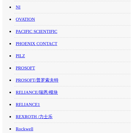
NI
OVATION
PACIFIC SCIENTIFIC
PHOENIX CONTACT
PILZ
PROSOFT
PROSOFT/普罗索夫特
RELIANCE/瑞恩/模块
RELIANCE1
REXROTH /力士乐
Rockwell