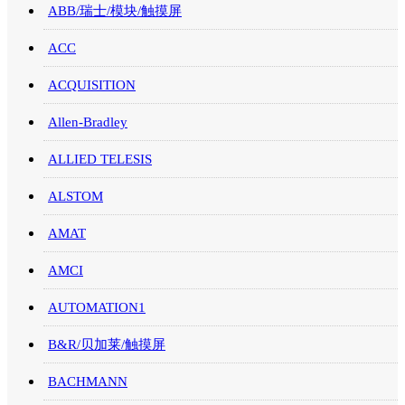
ABB/瑞士/模块/触摸屏
ACC
ACQUISITION
Allen-Bradley
ALLIED TELESIS
ALSTOM
AMAT
AMCI
AUTOMATION1
B&R/贝加莱/触摸屏
BACHMANN