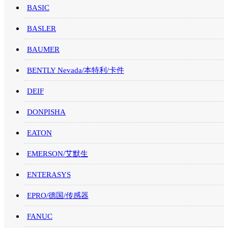
BASIC
BASLER
BAUMER
BENTLY Nevada/本特利/卡件
DEIF
DONPISHA
EATON
EMERSON/艾默生
ENTERASYS
EPRO/德国/传感器
FANUC