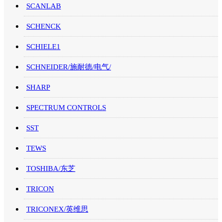
SCANLAB
SCHENCK
SCHIELE1
SCHNEIDER/施耐德/电气/
SHARP
SPECTRUM CONTROLS
SST
TEWS
TOSHIBA/东芝
TRICON
TRICONEX/英维思