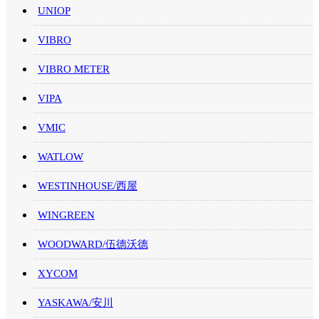
UNIOP
VIBRO
VIBRO METER
VIPA
VMIC
WATLOW
WESTINHOUSE/西屋
WINGREEN
WOODWARD/伍德沃德
XYCOM
YASKAWA/安川