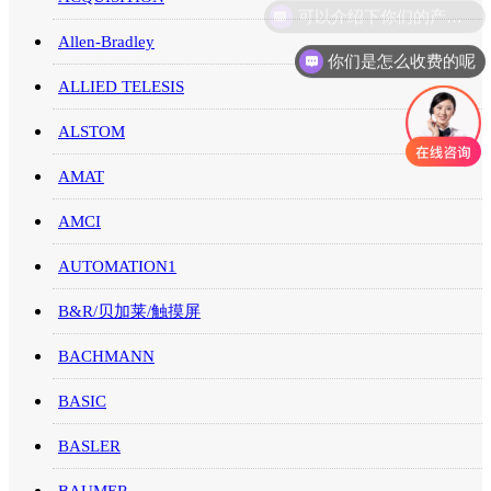
Allen-Bradley
你们是怎么收费的呢
ALLIED TELESIS
ALSTOM
AMAT
AMCI
AUTOMATION1
B&R/贝加莱/触摸屏
BACHMANN
BASIC
BASLER