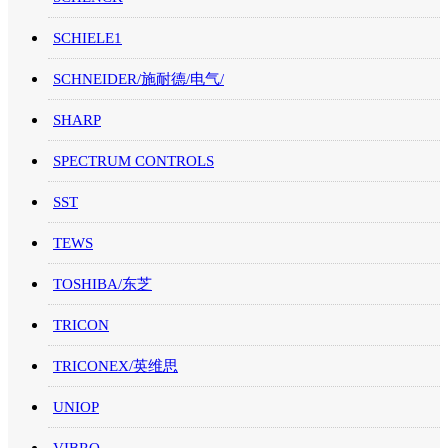
SCHIELE1
SCHNEIDER/施耐德/电气/
SHARP
SPECTRUM CONTROLS
SST
TEWS
TOSHIBA/东芝
TRICON
TRICONEX/英维思
UNIOP