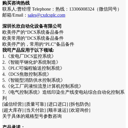
购买咨询热线
联系人:曹经理 Telephone：热线：13306008324（微信同号）
邮箱/Email：
sales@cxdcsplc.com
深圳长欣自动化设备有限公司
欧美停产的“DCS系统备品备件
欧美常用的”DCS系统备品备件
欧美停产的，常用的“PLC”备品备件
我司产品应用于以下领域:
1.《发电厂DCS监控系统》
2.《智能平钢化炉系统制造》
3.《PLC可编程输送控制系统》
4.《DCS焦散控制系统》
5.《智能型消防供水控制系统》
6.《化工厂药液恒流垦计算机控制系统》
7.《电气控制系统》造纸印染生产线变电站综合自动化控制系
列
[诚信经营] [质量可靠] [进口进口] [拆包防伪]
[超大库存] [当天付款] [顺丰速运] [欢迎询价]
关于具体的规格型号参数咨询
产品承诺：