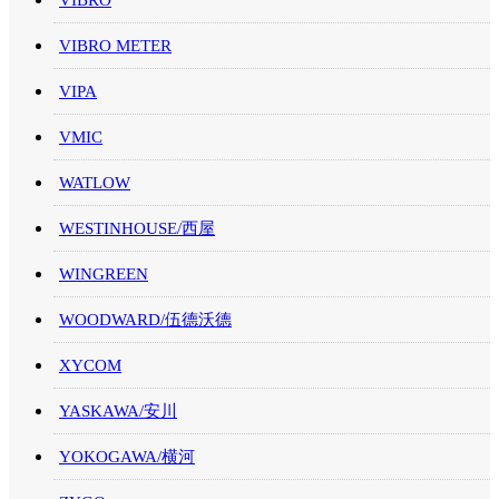
VIBRO
VIBRO METER
VIPA
VMIC
WATLOW
WESTINHOUSE/西屋
WINGREEN
WOODWARD/伍德沃德
XYCOM
YASKAWA/安川
YOKOGAWA/横河