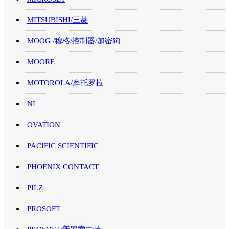
MITSUBISHI/三菱
MOOG /穆格/控制器/加密狗
MOORE
MOTOROLA/摩托罗拉
NI
OVATION
PACIFIC SCIENTIFIC
PHOENIX CONTACT
PILZ
PROSOFT