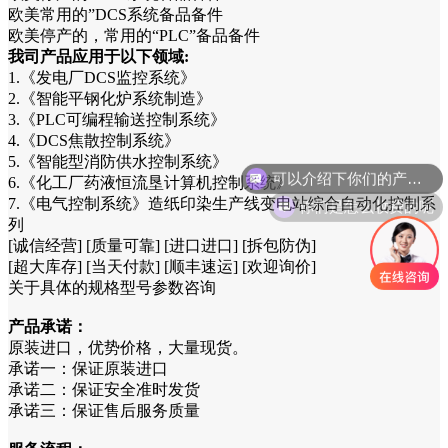
欧美常用的”DCS系统备品备件
欧美停产的，常用的“PLC”备品备件
我司产品应用于以下领域:
1.《发电厂DCS监控系统》
2.《智能平钢化炉系统制造》
3.《PLC可编程输送控制系统》
4.《DCS焦散控制系统》
5.《智能型消防供水控制系统》
6.《化工厂药液恒流垦计算机控制系统》
你们是怎么收费的呢
7.《电气控制系统》造纸印染生产线变电站综合自动化控制系
列
[诚信经营] [质量可靠] [进口进口] [拆包防伪]
[超大库存] [当天付款] [顺丰速运] [欢迎询价]
关于具体的规格型号参数咨询
产品承诺：
原装进口，优势价格，大量现货。
承诺一：保证原装进口
承诺二：保证安全准时发货
承诺三：保证售后服务质量