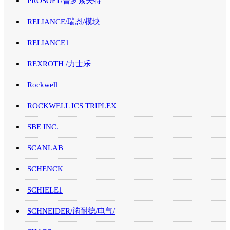
PROSOFT/普罗索夫特
RELIANCE/瑞恩/模块
RELIANCE1
REXROTH /力士乐
Rockwell
ROCKWELL ICS TRIPLEX
SBE INC.
SCANLAB
SCHENCK
SCHIELE1
SCHNEIDER/施耐德/电气/