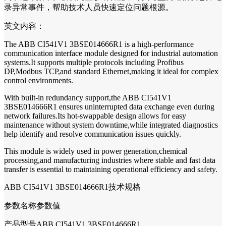
录异常事件，帮助技术人员快速定位问题根源。
英文内容：
The ABB CI541V1 3BSE014666R1 is a high-performance
communication interface module designed for industrial automation
systems.It supports multiple protocols including Profibus
DP,Modbus TCP,and standard Ethernet,making it ideal for complex
control environments.
With built-in redundancy support,the ABB CI541V1
3BSE014666R1 ensures uninterrupted data exchange even during
network failures.Its hot-swappable design allows for easy
maintenance without system downtime,while integrated diagnostics
help identify and resolve communication issues quickly.
This module is widely used in power generation,chemical
processing,and manufacturing industries where stable and fast data
transfer is essential to maintaining operational efficiency and safety.
ABB CI541V1 3BSE014666R1技术规格
参数名称参数值
产品型号ABB CI541V1 3BSE014666R1