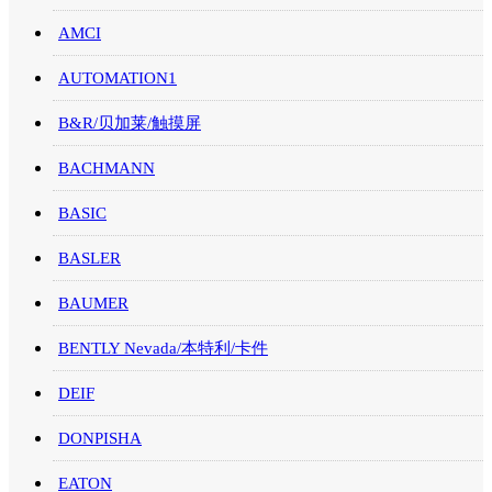
AMCI
AUTOMATION1
B&R/贝加莱/触摸屏
BACHMANN
BASIC
BASLER
BAUMER
BENTLY Nevada/本特利/卡件
DEIF
DONPISHA
EATON