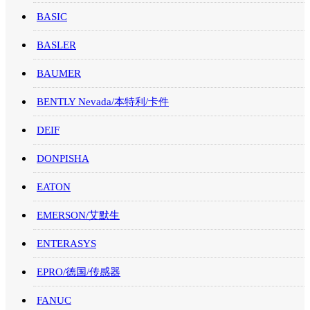
BASIC
BASLER
BAUMER
BENTLY Nevada/本特利/卡件
DEIF
DONPISHA
EATON
EMERSON/艾默生
ENTERASYS
EPRO/德国/传感器
FANUC