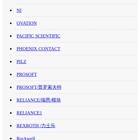
NI
OVATION
PACIFIC SCIENTIFIC
PHOENIX CONTACT
PILZ
PROSOFT
PROSOFT/普罗索夫特
RELIANCE/瑞恩/模块
RELIANCE1
REXROTH /力士乐
Rockwell