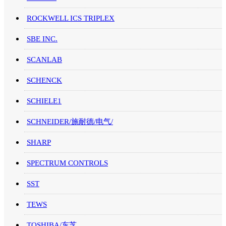
ROCKWELL ICS TRIPLEX
SBE INC.
SCANLAB
SCHENCK
SCHIELE1
SCHNEIDER/施耐德/电气/
SHARP
SPECTRUM CONTROLS
SST
TEWS
TOSHIBA/东芝