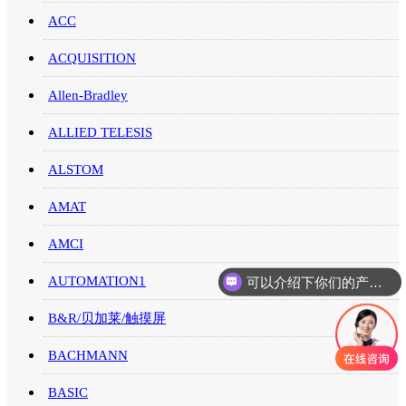
ACC
ACQUISITION
Allen-Bradley
ALLIED TELESIS
ALSTOM
AMAT
AMCI
可以介绍下你们的产品么
AUTOMATION1
B&R/贝加莱/触摸屏
BACHMANN
BASIC