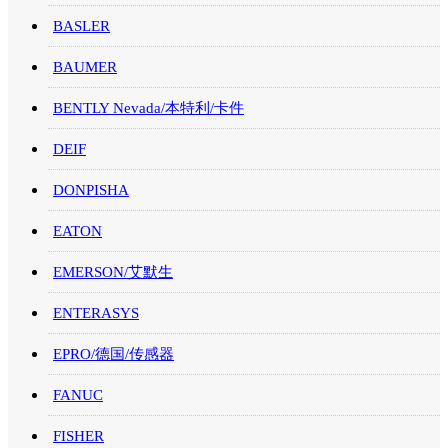
BASLER
BAUMER
BENTLY Nevada/本特利/卡件
DEIF
DONPISHA
EATON
EMERSON/艾默生
ENTERASYS
EPRO/德国/传感器
FANUC
FISHER