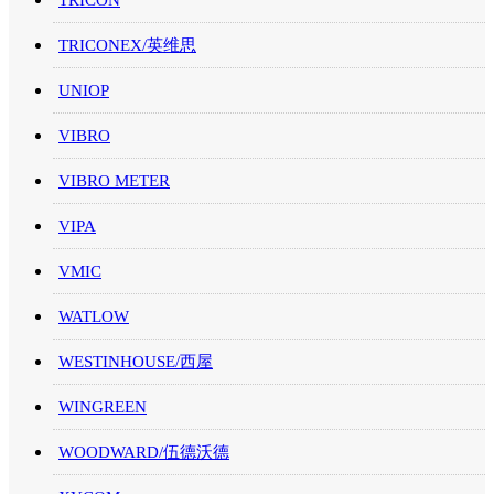
TRICON
TRICONEX/英维思
UNIOP
VIBRO
VIBRO METER
VIPA
VMIC
WATLOW
WESTINHOUSE/西屋
WINGREEN
WOODWARD/伍德沃德