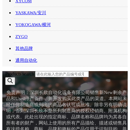
XYCOM
YASKAWA/安川
YOKOGAWA/横河
ZYGO
其他品牌
通用自动化
Products search
免责声明：深圳长欣自动化设备有限公司销售新New剩余产
品和Used停产备件，并开发购买此类产品的渠道。本网站未
经任何制造商或列出的商品名认可或批准。除非另有明确说
明，否则深圳长欣不是所列制造商的授权经销商、附属机构
或代表。此处出现的指定商标、品牌名称和品牌均为其各自
所有者的财产，网站上使用的所有产品描绘、描述或销售具
有这些名称、商标、品牌和徽标的产品仅用于识别目的，并