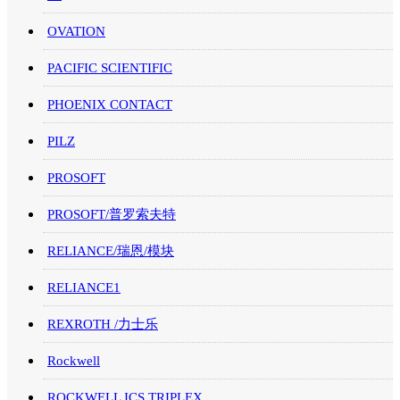
OVATION
PACIFIC SCIENTIFIC
PHOENIX CONTACT
PILZ
PROSOFT
PROSOFT/普罗索夫特
RELIANCE/瑞恩/模块
RELIANCE1
REXROTH /力士乐
Rockwell
ROCKWELL ICS TRIPLEX