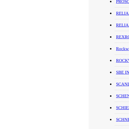
PROS
RELI
RELI
REXR
Rockwe
ROCKW
SBE I
SCAN
SCHE
SCHIE
SCHN