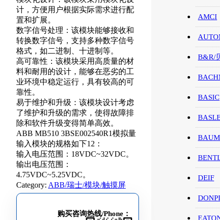
计，方便用户根据实际需求进行配
AMCI
置和扩展。
数字信号处理：该模块能够接收和
AUTO
转换数字信号，支持多种数字信号
格式，如二进制、十进制等。
B&R
高可靠性：该模块采用高质量的材
料和耐用的设计，能够在恶劣的工
BACH
业环境中稳定运行，具有较高的可
靠性。
BASIC
易于维护和升级：该模块设计考虑
了维护和升级的需求，使得故障排
BASL
除和软件升级变得简单高效。
ABB MB510 3BSE002540R1模拟量
BAUM
输入模块的规格如下12：
输入电压范围：18VDC~32VDC。
BENT
输出电压范围：
4.75VDC~5.25VDC。
DEIF
Category:
ABB/瑞士/模块/触摸屏
DONP
购买咨询热线/Phone：
EATO