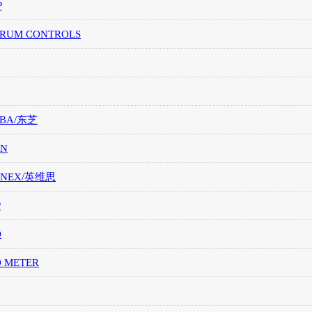
P
TRUM CONTROLS
IBA/东芝
ON
ONEX/英维思
P
O
O METER