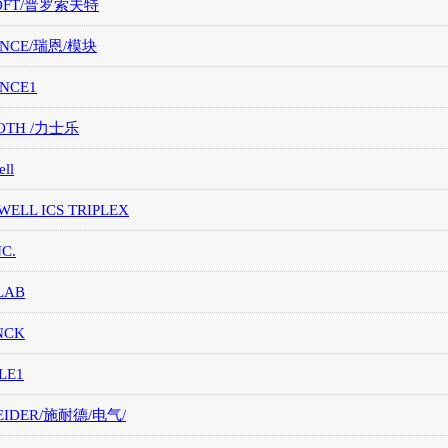
OFT/普罗索夫特
ANCE/瑞恩/模块
ANCE1
OTH /力士乐
ll
ELL ICS TRIPLEX
NC.
LAB
NCK
LE1
EIDER/施耐德/电气/