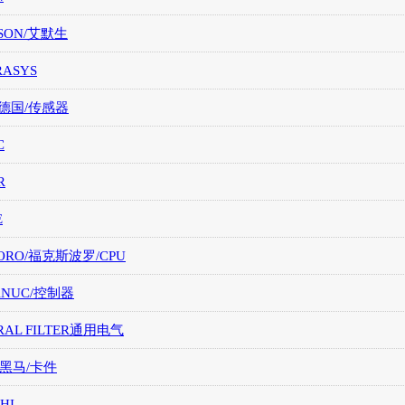
SON/艾默生
RASYS
/德国/传感器
C
R
E
ORO/福克斯波罗/CPU
FANUC/控制器
RAL FILTER通用电气
/黑马/卡件
HI