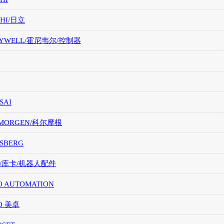
CHI/日立
EYWELL/霍尼韦尔/控制器
SAI
LMORGEN/科尔摩根
SBERG
A/库卡/机器人配件
O AUTOMATION
O 美卓