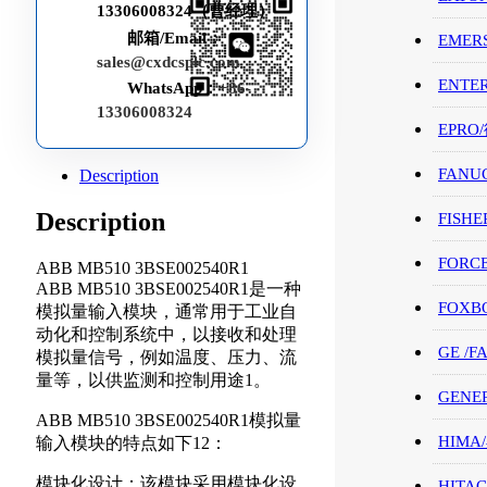
13306008324（曹经理）
邮箱/Email：
EMER
sales@cxdcsplc.com
ENTE
WhatsApp：
+86-
13306008324
EPRO
FANU
Description
Description
FISHE
FORC
ABB MB510 3BSE002540R1
ABB MB510 3BSE002540R1是一种
FOXB
模拟量输入模块，通常用于工业自
动化和控制系统中，以接收和处理
GE /
模拟量信号，例如温度、压力、流
量等，以供监测和控制用途1。
GENE
ABB MB510 3BSE002540R1模拟量
HIMA
输入模块的特点如下12：
模块化设计：该模块采用模块化设
HITAC