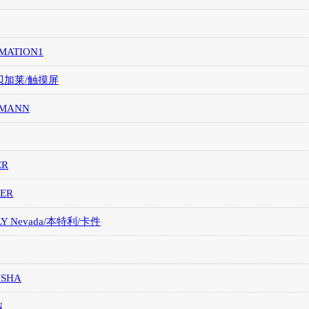
MATION1
/贝加莱/触摸屏
MANN
ER
ER
LY Nevada/本特利/卡件
ISHA
N