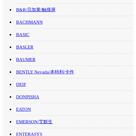
B&R/贝加莱/触摸屏
BACHMANN
BASIC
BASLER
BAUMER
BENTLY Nevada/本特利/卡件
DEIF
DONPISHA
EATON
EMERSON/艾默生
ENTERASYS