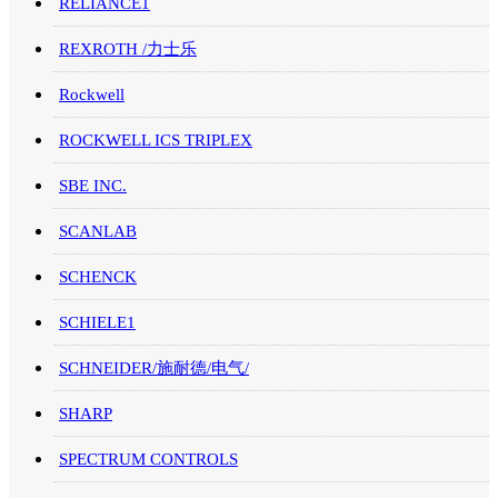
RELIANCE1
REXROTH /力士乐
Rockwell
ROCKWELL ICS TRIPLEX
SBE INC.
SCANLAB
SCHENCK
SCHIELE1
SCHNEIDER/施耐德/电气/
SHARP
SPECTRUM CONTROLS