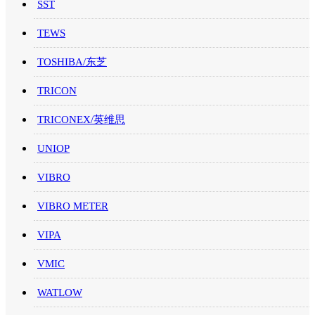
SST
TEWS
TOSHIBA/东芝
TRICON
TRICONEX/英维思
UNIOP
VIBRO
VIBRO METER
VIPA
VMIC
WATLOW