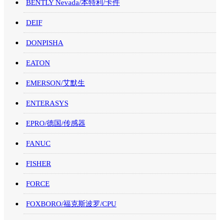
BENTLY Nevada/本特利/卡件
DEIF
DONPISHA
EATON
EMERSON/艾默生
ENTERASYS
EPRO/德国/传感器
FANUC
FISHER
FORCE
FOXBORO/福克斯波罗/CPU