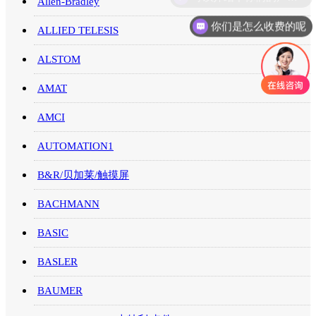
Allen-Bradley
你们是怎么收费的呢
ALLIED TELESIS
ALSTOM
AMAT
AMCI
AUTOMATION1
B&R/贝加莱/触摸屏
BACHMANN
BASIC
BASLER
BAUMER