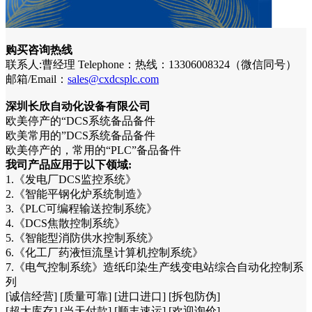
购买咨询热线
联系人:曹经理 Telephone：热线：13306008324（微信同号）
邮箱/Email：
sales@cxdcsplc.com
深圳长欣自动化设备有限公司
欧美停产的“DCS系统备品备件
欧美常用的”DCS系统备品备件
欧美停产的，常用的“PLC”备品备件
我司产品应用于以下领域:
1.《发电厂DCS监控系统》
2.《智能平钢化炉系统制造》
3.《PLC可编程输送控制系统》
4.《DCS焦散控制系统》
5.《智能型消防供水控制系统》
6.《化工厂药液恒流垦计算机控制系统》
7.《电气控制系统》造纸印染生产线变电站综合自动化控制系
列
[诚信经营] [质量可靠] [进口进口] [拆包防伪]
[超大库存] [当天付款] [顺丰速运] [欢迎询价]