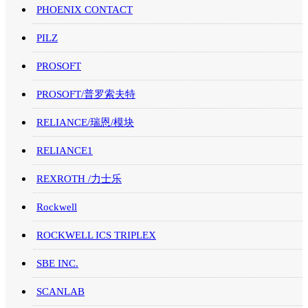
PHOENIX CONTACT
PILZ
PROSOFT
PROSOFT/普罗索夫特
RELIANCE/瑞恩/模块
RELIANCE1
REXROTH /力士乐
Rockwell
ROCKWELL ICS TRIPLEX
SBE INC.
SCANLAB