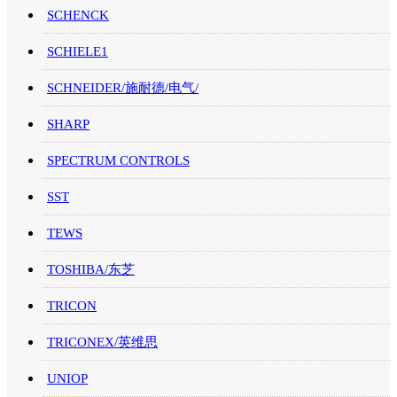
SCHENCK
SCHIELE1
SCHNEIDER/施耐德/电气/
SHARP
SPECTRUM CONTROLS
SST
TEWS
TOSHIBA/东芝
TRICON
TRICONEX/英维思
UNIOP