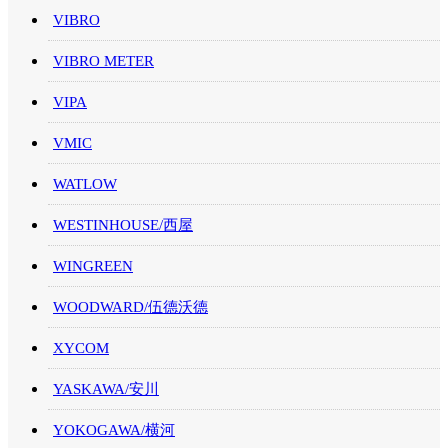
VIBRO
VIBRO METER
VIPA
VMIC
WATLOW
WESTINHOUSE/西屋
WINGREEN
WOODWARD/伍德沃德
XYCOM
YASKAWA/安川
YOKOGAWA/横河