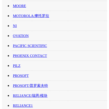
MOORE
MOTOROLA/摩托罗拉
NI
OVATION
PACIFIC SCIENTIFIC
PHOENIX CONTACT
PILZ
PROSOFT
PROSOFT/普罗索夫特
RELIANCE/瑞恩/模块
RELIANCE1