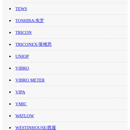
TEWS
TOSHIBA/东芝
TRICON
TRICONEX/英维思
UNIOP
VIBRO
VIBRO METER
VIPA
VMIC
WATLOW
WESTINHOUSE/西屋