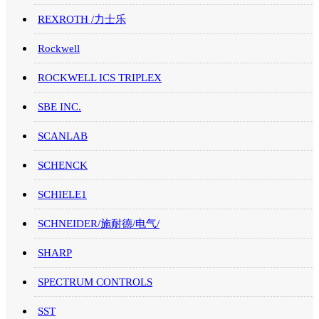
REXROTH /力士乐
Rockwell
ROCKWELL ICS TRIPLEX
SBE INC.
SCANLAB
SCHENCK
SCHIELE1
SCHNEIDER/施耐德/电气/
SHARP
SPECTRUM CONTROLS
SST