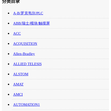
分类目录
A-B/罗克韦尔/PLC
ABB/瑞士/模块/触摸屏
ACC
ACQUISITION
Allen-Bradley
ALLIED TELESIS
ALSTOM
AMAT
AMCI
AUTOMATION1