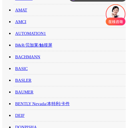
AMAT
AMCI
AUTOMATION1
B&R/贝加莱/触摸屏
BACHMANN
BASIC
BASLER
BAUMER
BENTLY Nevada/本特利/卡件
DEIF
DONPISHA