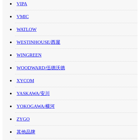
VIPA
VMIC
WATLOW
WESTINHOUSE/西屋
WINGREEN
WOODWARD/伍德沃德
XYCOM
YASKAWA/安川
YOKOGAWA/横河
ZYGO
其他品牌