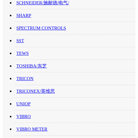
SCHNEIDER/施耐德/电气/
SHARP
SPECTRUM CONTROLS
SST
TEWS
TOSHIBA/东芝
TRICON
TRICONEX/英维思
UNIOP
VIBRO
VIBRO METER