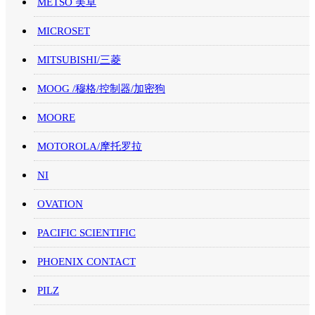
METSO 美卓
MICROSET
MITSUBISHI/三菱
MOOG /穆格/控制器/加密狗
MOORE
MOTOROLA/摩托罗拉
NI
OVATION
PACIFIC SCIENTIFIC
PHOENIX CONTACT
PILZ