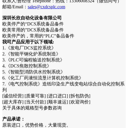
联系人:曹经理 Telephone：热线：13306008324（微信同号）
邮箱/Email：
sales@cxdcsplc.com
深圳长欣自动化设备有限公司
欧美停产的“DCS系统备品备件
欧美常用的”DCS系统备品备件
欧美停产的，常用的“PLC”备品备件
我司产品应用于以下领域:
1.《发电厂DCS监控系统》
2.《智能平钢化炉系统制造》
3.《PLC可编程输送控制系统》
4.《DCS焦散控制系统》
5.《智能型消防供水控制系统》
6.《化工厂药液恒流垦计算机控制系统》
7.《电气控制系统》造纸印染生产线变电站综合自动化控制系
列
[诚信经营] [质量可靠] [进口进口] [拆包防伪]
[超大库存] [当天付款] [顺丰速运] [欢迎询价]
关于具体的规格型号参数咨询
产品承诺：
原装进口，优势价格，大量现货。