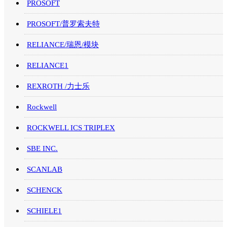
PROSOFT
PROSOFT/普罗索夫特
RELIANCE/瑞恩/模块
RELIANCE1
REXROTH /力士乐
Rockwell
ROCKWELL ICS TRIPLEX
SBE INC.
SCANLAB
SCHENCK
SCHIELE1