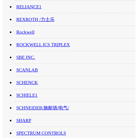
RELIANCE1
REXROTH /力士乐
Rockwell
ROCKWELL ICS TRIPLEX
SBE INC.
SCANLAB
SCHENCK
SCHIELE1
SCHNEIDER/施耐德/电气/
SHARP
SPECTRUM CONTROLS