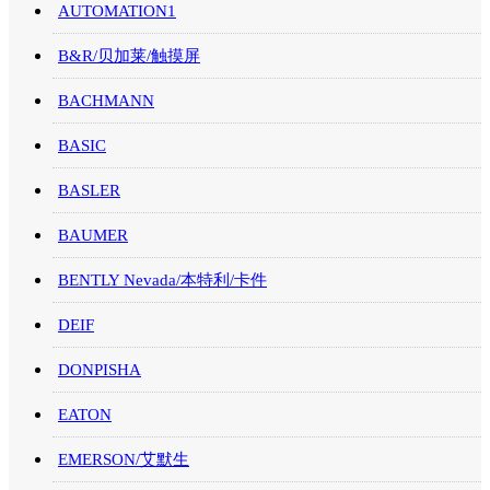
AUTOMATION1
B&R/贝加莱/触摸屏
BACHMANN
BASIC
BASLER
BAUMER
BENTLY Nevada/本特利/卡件
DEIF
DONPISHA
EATON
EMERSON/艾默生