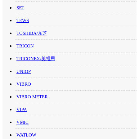
SST
TEWS
TOSHIBA/东芝
TRICON
TRICONEX/英维思
UNIOP
VIBRO
VIBRO METER
VIPA
VMIC
WATLOW