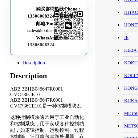
购买咨询热线/Phone：
HITA
13306008324（曹经理）
邮箱/Email：
HON
sales@cxdcsplc.com
IE
WhatsApp：
+86-
13306008324
KEBA
Description
KOKU
Description
KOL
KONG
ABB 3BHB045647R0001
GVC736CE101
ABB 3BHB045647R0001
KUK
GVC736CE101是一种控制模块2。
METS
这种控制模块通常用于工业自动化
和控制系统，用于实现各种控制功
METS
能，如逻辑控制、运动控制、过程
控制等。它可能包含微处理器、存