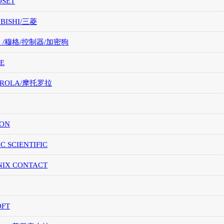
OSET
UBISHI/三菱
G /穆格/控制器/加密狗
E
OROLA/摩托罗拉
ION
IC SCIENTIFIC
NIX CONTACT
OFT