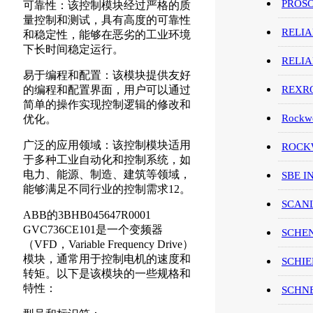
PROS
可靠性：该控制模块经过严格的质
量控制和测试，具有高度的可靠性
RELI
和稳定性，能够在恶劣的工业环境
下长时间稳定运行。
RELI
易于编程和配置：该模块提供友好
的编程和配置界面，用户可以通过
REXR
简单的操作实现控制逻辑的修改和
Rockwe
优化。
广泛的应用领域：该控制模块适用
ROCKW
于多种工业自动化和控制系统，如
电力、能源、制造、建筑等领域，
SBE I
能够满足不同行业的控制需求12。
SCAN
ABB的3BHB045647R0001
GVC736CE101是一个变频器
SCHE
（VFD，Variable Frequency Drive）
模块，通常用于控制电机的速度和
SCHIE
转矩。以下是该模块的一些规格和
特性：
SCHN