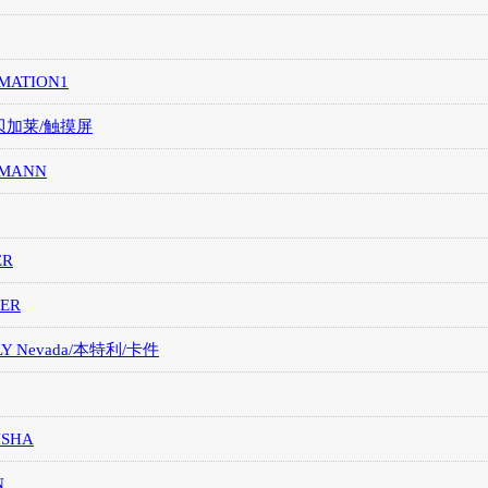
MATION1
/贝加莱/触摸屏
MANN
ER
ER
LY Nevada/本特利/卡件
ISHA
N