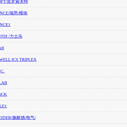
OFT/普罗索夫特
ANCE/瑞恩/模块
ANCE1
OTH /力士乐
ll
ELL ICS TRIPLEX
NC.
LAB
NCK
LE1
EIDER/施耐德/电气/