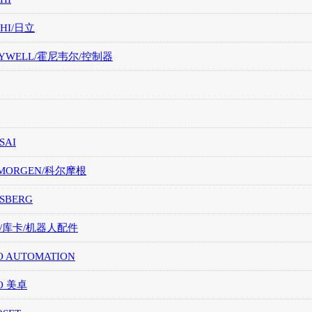
CHI/日立
EYWELL/霍尼韦尔/控制器
SAI
LMORGEN/科尔摩根
SBERG
A/库卡/机器人配件
O AUTOMATION
O 美卓