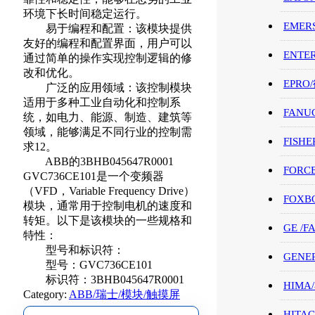
环境下长时间稳定运行。
EMER
易于编程和配置：该模块提供
友好的编程和配置界面，用户可以
ENTE
通过简单的操作实现控制逻辑的修
改和优化。
EPRO
广泛的应用领域：该控制模块
适用于多种工业自动化和控制系
FANU
统，如电力、能源、制造、建筑等
领域，能够满足不同行业的控制需
FISHE
求12。
ABB的3BHB045647R0001
FORC
GVC736CE101是一个变频器
（VFD，Variable Frequency Drive）
FOXB
模块，通常用于控制电机的速度和
转矩。以下是该模块的一些规格和
GE /
特性：
型号和标识符：
GENE
型号：GVC736CE101
标识符：3BHB045647R0001
HIMA
Category:
ABB/瑞士/模块/触摸屏
HITAC