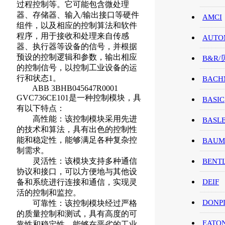
过程控制等。它可能包含微处理
器、存储器、输入/输出接口等硬件
AMCI
组件，以及相应的控制算法和软件
程序，用于接收和处理来自传感
AUTO
器、执行器等设备的信号，并根据
预设的控制逻辑和参数，输出相应
B&R
的控制信号，以控制工业设备的运
行和状态1。
BACH
ABB 3BHB045647R0001
GVC736CE101是一种控制模块，具
BASIC
有以下特点：
高性能：该控制模块采用先进
BASL
的技术和算法，具有出色的控制性
能和稳定性，能够满足各种复杂控
BAUM
制需求。
灵活性：该模块支持多种通信
BENT
协议和接口，可以方便地与其他设
备和系统进行连接和通信，实现灵
DEIF
活的控制和监控。
DONP
可靠性：该控制模块经过严格
的质量控制和测试，具有高度的可
EATO
靠性和稳定性，能够在恶劣的工业