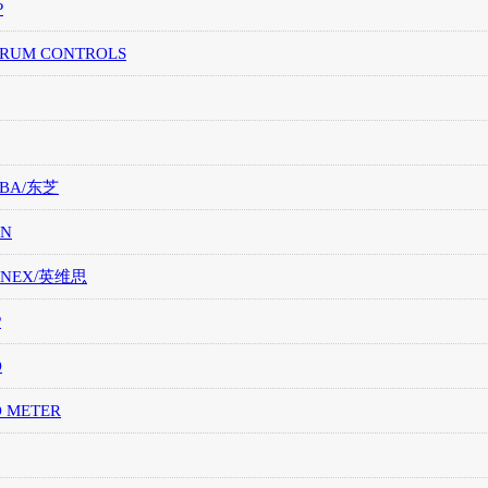
P
TRUM CONTROLS
IBA/东芝
ON
ONEX/英维思
P
O
O METER