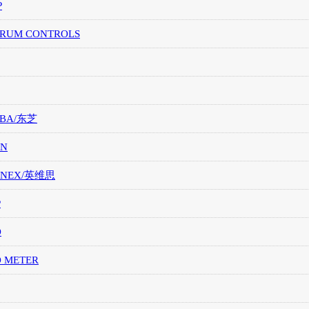
P
TRUM CONTROLS
IBA/东芝
ON
ONEX/英维思
P
O
O METER