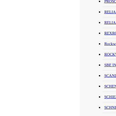
PROS
RELI
RELI
REXR
Rockwe
ROCKW
SBE I
SCAN
SCHE
SCHIE
SCHN