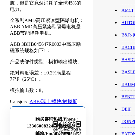
脏，但是它竟然消耗了全球45%的
电力。
AMCI
全系列AMD高压紧凑型隔爆电机：
AUTO
ABB AMD高压紧凑型隔爆电机是
ABB节能降耗电机。
B&R
ABB 3BHB045647R0003中高压励
BACH
磁系统规格如下1：
BASIC
产品或部件类型：模拟输出模块。
BASL
绝对精度误差：±0.2%满量程
77°F（25°C）。
BAUM
模拟输出数：8。
BENT
Category:
ABB/瑞士/模块/触摸屏
DEIF
购买咨询热线/Phone：
DONP
13306008324（曹经理）
邮箱/Email：
EATO