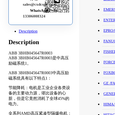
sales@cxdcsplc.com
EMER
WhatsApp：
+86-
13306008324
ENTE
EPRO
Description
Description
FANU
FISHE
ABB 3BHB045647R0003
ABB 3BHB045647R0003是中高压
FORC
励磁系统1。
ABB 3BHB045647R0003中高压励
FOXB
磁系统具有以下特点1：
GE /
节能降耗：电机是工业企业各类设
备的主要动力源，堪比设备的心
GENE
脏，但是它竟然消耗了全球45%的
电力。
HIMA
全系列AMD高压紧凑型隔爆电机：
HITAC