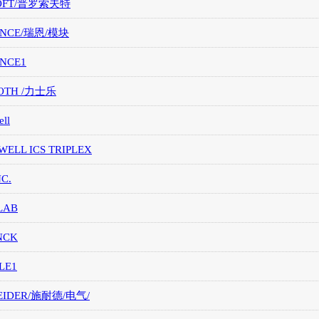
OFT/普罗索夫特
ANCE/瑞恩/模块
ANCE1
OTH /力士乐
ll
ELL ICS TRIPLEX
NC.
LAB
NCK
LE1
EIDER/施耐德/电气/