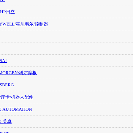
CHI/日立
EYWELL/霍尼韦尔/控制器
SAI
LMORGEN/科尔摩根
SBERG
A/库卡/机器人配件
O AUTOMATION
O 美卓