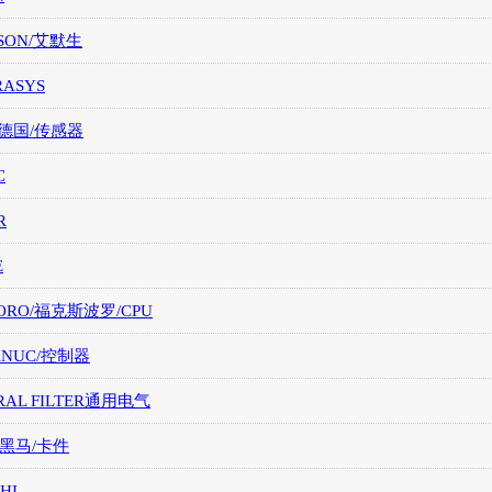
SON/艾默生
RASYS
/德国/传感器
C
R
E
ORO/福克斯波罗/CPU
FANUC/控制器
RAL FILTER通用电气
/黑马/卡件
HI