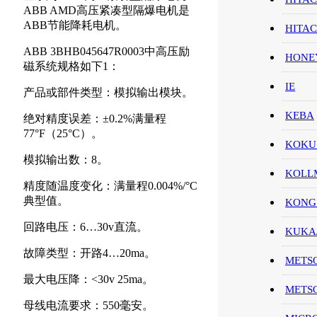
ABB AMD高压紧凑型隔爆电机是
ABB节能降耗电机。
HITA
ABB 3BHB045647R0003中高压励
HON
磁系统规格如下1：
IE
产品或部件类型：模拟输出模块。
KEBA
绝对精度误差：±0.2%满量程
77°F（25°C）。
KOKU
模拟输出数：8。
KOL
精度随温度变化：满量程0.004%/°C
典型值。
KONG
回路电压：6…30v直流。
KUK
故障类型：开路4…20ma。
METS
最大电压降：<30v 25ma。
METS
母线电流要求：550毫安。