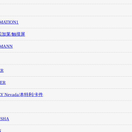
MATION1
/贝加莱/触摸屏
MANN
ER
ER
LY Nevada/本特利/卡件
ISHA
N