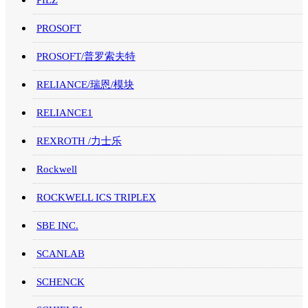
PILZ
PROSOFT
PROSOFT/普罗索夫特
RELIANCE/瑞恩/模块
RELIANCE1
REXROTH /力士乐
Rockwell
ROCKWELL ICS TRIPLEX
SBE INC.
SCANLAB
SCHENCK