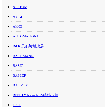
ALSTOM
AMAT
AMCI
AUTOMATION1
B&R/贝加莱/触摸屏
BACHMANN
BASIC
BASLER
BAUMER
BENTLY Nevada/本特利/卡件
DEIF