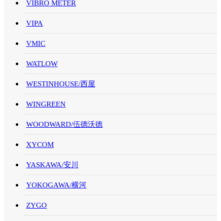
VIBRO METER
VIPA
VMIC
WATLOW
WESTINHOUSE/西屋
WINGREEN
WOODWARD/伍德沃德
XYCOM
YASKAWA/安川
YOKOGAWA/横河
ZYGO