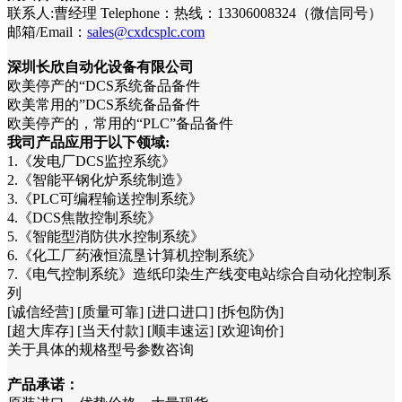
联系人:曹经理 Telephone：热线：13306008324（微信同号）
邮箱/Email：
sales@cxdcsplc.com
深圳长欣自动化设备有限公司
欧美停产的“DCS系统备品备件
欧美常用的”DCS系统备品备件
欧美停产的，常用的“PLC”备品备件
我司产品应用于以下领域:
1.《发电厂DCS监控系统》
2.《智能平钢化炉系统制造》
3.《PLC可编程输送控制系统》
4.《DCS焦散控制系统》
5.《智能型消防供水控制系统》
6.《化工厂药液恒流垦计算机控制系统》
7.《电气控制系统》造纸印染生产线变电站综合自动化控制系
列
[诚信经营] [质量可靠] [进口进口] [拆包防伪]
[超大库存] [当天付款] [顺丰速运] [欢迎询价]
关于具体的规格型号参数咨询
产品承诺：