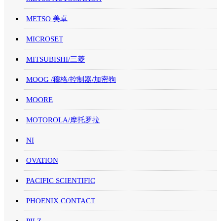
METSO 美卓
MICROSET
MITSUBISHI/三菱
MOOG /穆格/控制器/加密狗
MOORE
MOTOROLA/摩托罗拉
NI
OVATION
PACIFIC SCIENTIFIC
PHOENIX CONTACT