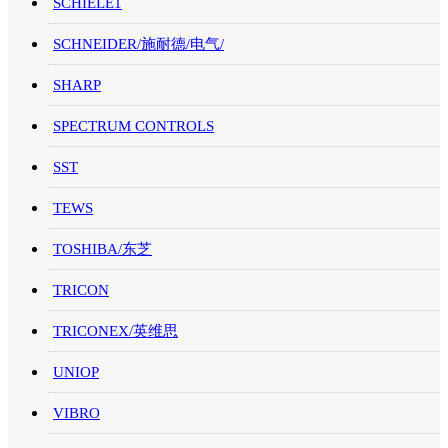
SCHIELE1
SCHNEIDER/施耐德/电气/
SHARP
SPECTRUM CONTROLS
SST
TEWS
TOSHIBA/东芝
TRICON
TRICONEX/英维思
UNIOP
VIBRO