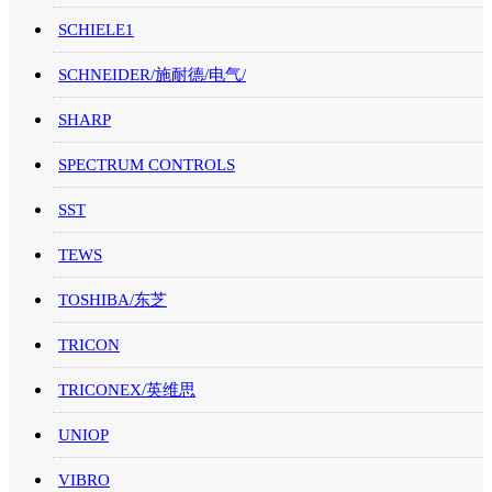
SCHIELE1
SCHNEIDER/施耐德/电气/
SHARP
SPECTRUM CONTROLS
SST
TEWS
TOSHIBA/东芝
TRICON
TRICONEX/英维思
UNIOP
VIBRO