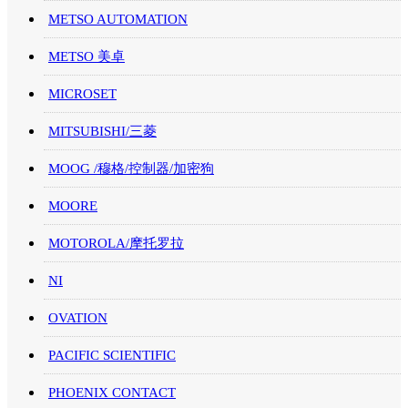
METSO AUTOMATION
METSO 美卓
MICROSET
MITSUBISHI/三菱
MOOG /穆格/控制器/加密狗
MOORE
MOTOROLA/摩托罗拉
NI
OVATION
PACIFIC SCIENTIFIC
PHOENIX CONTACT