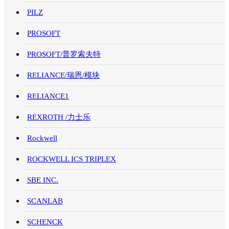
PILZ
PROSOFT
PROSOFT/普罗索夫特
RELIANCE/瑞恩/模块
RELIANCE1
REXROTH /力士乐
Rockwell
ROCKWELL ICS TRIPLEX
SBE INC.
SCANLAB
SCHENCK