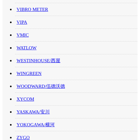
VIBRO METER
VIPA
VMIC
WATLOW
WESTINHOUSE/西屋
WINGREEN
WOODWARD/伍德沃德
XYCOM
YASKAWA/安川
YOKOGAWA/横河
ZYGO