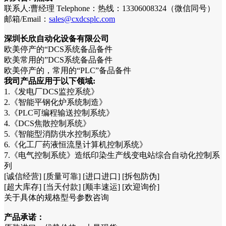
联系人:曹经理 Telephone：热线：13306008324（微信同号）
邮箱/Email：
sales@cxdcsplc.com
深圳长欣自动化设备有限公司
欧美停产的“DCS系统备品备件
欧美常用的”DCS系统备品备件
欧美停产的，常用的“PLC”备品备件
我司产品应用于以下领域:
1.《发电厂DCS监控系统》
2.《智能平钢化炉系统制造》
3.《PLC可编程输送控制系统》
4.《DCS焦散控制系统》
5.《智能型消防供水控制系统》
6.《化工厂药液恒流垦计算机控制系统》
7.《电气控制系统》造纸印染生产线变电站综合自动化控制系
列
[诚信经营] [质量可靠] [进口进口] [拆包防伪]
[超大库存] [当天付款] [顺丰速运] [欢迎询价]
关于具体的规格型号参数咨询
产品承诺：