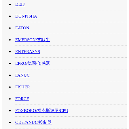
DEIF
DONPISHA
EATON
EMERSON/艾默生
ENTERASYS
EPRO/德国/传感器
FANUC
FISHER
FORCE
FOXBORO/福克斯波罗/CPU
GE /FANUC/控制器