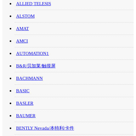
ALLIED TELESIS
ALSTOM
AMAT
AMCI
AUTOMATION1
B&R/贝加莱/触摸屏
BACHMANN
BASIC
BASLER
BAUMER
BENTLY Nevada/本特利/卡件