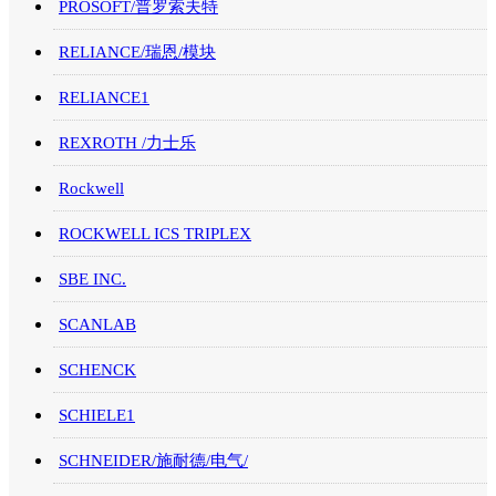
PROSOFT/普罗索夫特
RELIANCE/瑞恩/模块
RELIANCE1
REXROTH /力士乐
Rockwell
ROCKWELL ICS TRIPLEX
SBE INC.
SCANLAB
SCHENCK
SCHIELE1
SCHNEIDER/施耐德/电气/