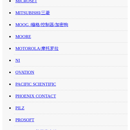
MICROSET
MITSUBISHI/三菱
MOOG /穆格/控制器/加密狗
MOORE
MOTOROLA/摩托罗拉
NI
OVATION
PACIFIC SCIENTIFIC
PHOENIX CONTACT
PILZ
PROSOFT