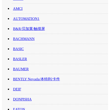
AMCI
AUTOMATION1
B&R/贝加莱/触摸屏
BACHMANN
BASIC
BASLER
BAUMER
BENTLY Nevada/本特利/卡件
DEIF
DONPISHA
EATON