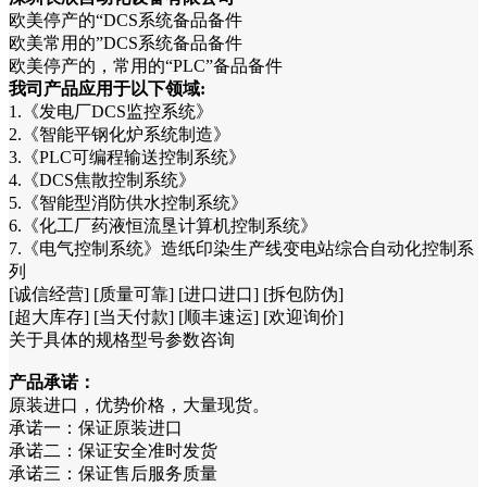
欧美停产的“DCS系统备品备件
欧美常用的”DCS系统备品备件
欧美停产的，常用的“PLC”备品备件
我司产品应用于以下领域:
1.《发电厂DCS监控系统》
2.《智能平钢化炉系统制造》
3.《PLC可编程输送控制系统》
4.《DCS焦散控制系统》
5.《智能型消防供水控制系统》
6.《化工厂药液恒流垦计算机控制系统》
7.《电气控制系统》造纸印染生产线变电站综合自动化控制系
列
[诚信经营] [质量可靠] [进口进口] [拆包防伪]
[超大库存] [当天付款] [顺丰速运] [欢迎询价]
关于具体的规格型号参数咨询
产品承诺：
原装进口，优势价格，大量现货。
承诺一：保证原装进口
承诺二：保证安全准时发货
承诺三：保证售后服务质量