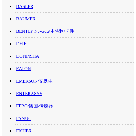
BASLER
BAUMER
BENTLY Nevada/本特利/卡件
DEIF
DONPISHA
EATON
EMERSON/艾默生
ENTERASYS
EPRO/德国/传感器
FANUC
FISHER