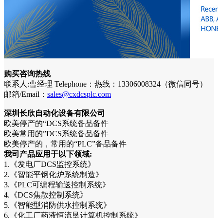
购买咨询热线
联系人:曹经理 Telephone：热线：13306008324（微信同号）
邮箱/Email：
sales@cxdcsplc.com
深圳长欣自动化设备有限公司
欧美停产的“DCS系统备品备件
欧美常用的”DCS系统备品备件
欧美停产的，常用的“PLC”备品备件
我司产品应用于以下领域:
1.《发电厂DCS监控系统》
2.《智能平钢化炉系统制造》
3.《PLC可编程输送控制系统》
4.《DCS焦散控制系统》
5.《智能型消防供水控制系统》
6.《化工厂药液恒流垦计算机控制系统》