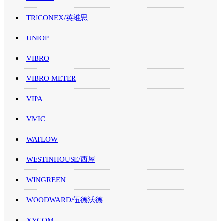
TRICONEX/英维思
UNIOP
VIBRO
VIBRO METER
VIPA
VMIC
WATLOW
WESTINHOUSE/西屋
WINGREEN
WOODWARD/伍德沃德
XYCOM