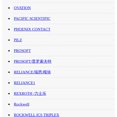
OVATION
PACIFIC SCIENTIFIC
PHOENIX CONTACT
PILZ
PROSOFT
PROSOFT/普罗索夫特
RELIANCE/瑞恩/模块
RELIANCE1
REXROTH /力士乐
Rockwell
ROCKWELL ICS TRIPLEX