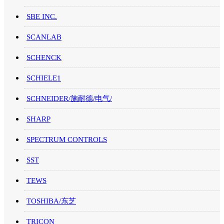
SBE INC.
SCANLAB
SCHENCK
SCHIELE1
SCHNEIDER/施耐德/电气/
SHARP
SPECTRUM CONTROLS
SST
TEWS
TOSHIBA/东芝
TRICON