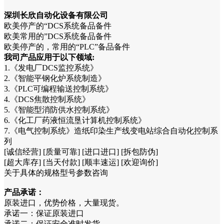
深圳长欣自动化设备有限公司
欧美停产的“DCS系统备品备件
欧美常用的”DCS系统备品备件
欧美停产的，常用的“PLC”备品备件
我司产品应用于以下领域:
1.《发电厂DCS监控系统》
2.《智能平钢化炉系统制造》
3.《PLC可编程输送控制系统》
4.《DCS焦散控制系统》
5.《智能型消防供水控制系统》
6.《化工厂药液恒流垦计算机控制系统》
7.《电气控制系统》造纸印染生产线变电站综合自动化控制系
列
[诚信经营] [质量可靠] [进口进口] [拆包防伪]
[超大库存] [当天付款] [顺丰速运] [欢迎询价]
关于具体的规格型号参数咨询
产品承诺：
原装进口，优势价格，大量现货。
承诺一：保证原装进口
承诺二：保证安全准时发货