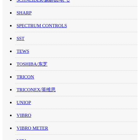
SCHNEIDER/施耐德/电气/
SHARP
SPECTRUM CONTROLS
SST
TEWS
TOSHIBA/东芝
TRICON
TRICONEX/英维思
UNIOP
VIBRO
VIBRO METER