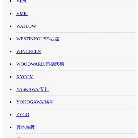
VIPA
VMIC
WATLOW
WESTINHOUSE/西屋
WINGREEN
WOODWARD/伍德沃德
XYCOM
YASKAWA/安川
YOKOGAWA/横河
ZYGO
其他品牌