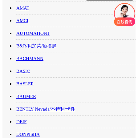
AMAT
AMCI
AUTOMATION1
B&R/贝加莱/触摸屏
BACHMANN
BASIC
BASLER
BAUMER
BENTLY Nevada/本特利/卡件
DEIF
DONPISHA