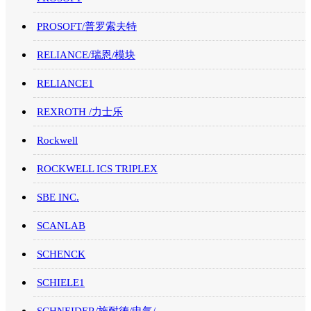
PROSOFT/普罗索夫特
RELIANCE/瑞恩/模块
RELIANCE1
REXROTH /力士乐
Rockwell
ROCKWELL ICS TRIPLEX
SBE INC.
SCANLAB
SCHENCK
SCHIELE1