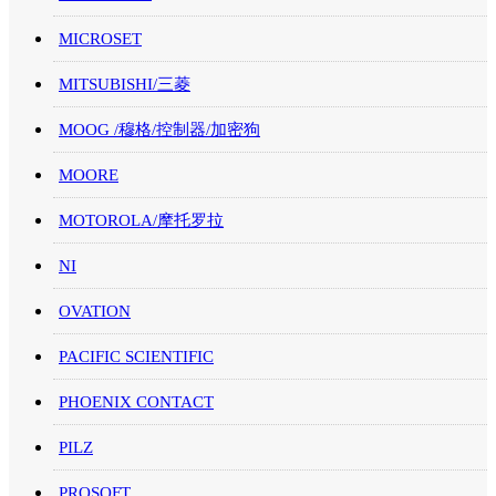
MICROSET
MITSUBISHI/三菱
MOOG /穆格/控制器/加密狗
MOORE
MOTOROLA/摩托罗拉
NI
OVATION
PACIFIC SCIENTIFIC
PHOENIX CONTACT
PILZ
PROSOFT