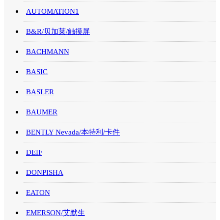
AUTOMATION1
B&R/贝加莱/触摸屏
BACHMANN
BASIC
BASLER
BAUMER
BENTLY Nevada/本特利/卡件
DEIF
DONPISHA
EATON
EMERSON/艾默生