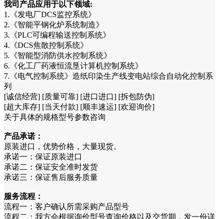
我司产品应用于以下领域:
1.《发电厂DCS监控系统》
2.《智能平钢化炉系统制造》
3.《PLC可编程输送控制系统》
4.《DCS焦散控制系统》
5.《智能型消防供水控制系统》
6.《化工厂药液恒流垦计算机控制系统》
7.《电气控制系统》造纸印染生产线变电站综合自动化控制系
列
[诚信经营] [质量可靠] [进口进口] [拆包防伪]
[超大库存] [当天付款] [顺丰速运] [欢迎询价]
关于具体的规格型号参数咨询
产品承诺：
原装进口，优势价格，大量现货。
承诺一：保证原装进口
承诺二：保证安全准时发货
承诺三：保证售后服务质量
服务流程：
流程一：客户确认所需采购产品型号
流程二：我方会根据询价型号查询价格以及交货期，发一份详