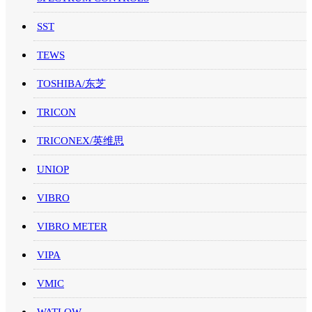
SST
TEWS
TOSHIBA/东芝
TRICON
TRICONEX/英维思
UNIOP
VIBRO
VIBRO METER
VIPA
VMIC