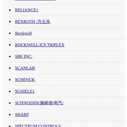
RELIANCE1
REXROTH /力士乐
Rockwell
ROCKWELL ICS TRIPLEX
SBE INC.
SCANLAB
SCHENCK
SCHIELE1
SCHNEIDER/施耐德/电气/
SHARP
SPECTRUM CONTROLS