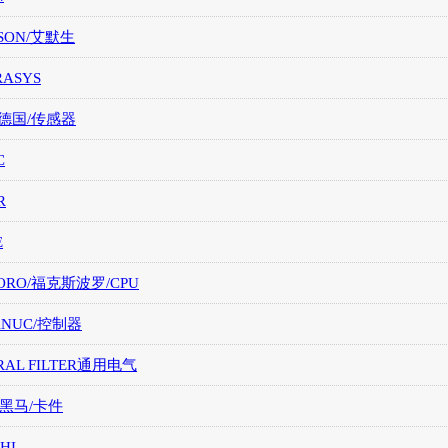
SON/艾默生
RASYS
/德国/传感器
C
R
E
ORO/福克斯波罗/CPU
FANUC/控制器
RAL FILTER通用电气
/黑马/卡件
HI