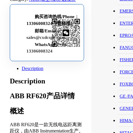
EMER
购买咨询热线/Phone：
ENTE
13306008324（曹经理）
邮箱/Email：
EPRO
sales@cxdcsplc.com
WhatsApp：
+86-
FANU
13306008324
FISHE
Description
FORC
Description
FOXB
ABB RF620产品详情
GE /
GENE
概述
HIMA
ABB RF620是一款无线电远距离测
距仪，由ABB Instrumentation生产。
HITAC