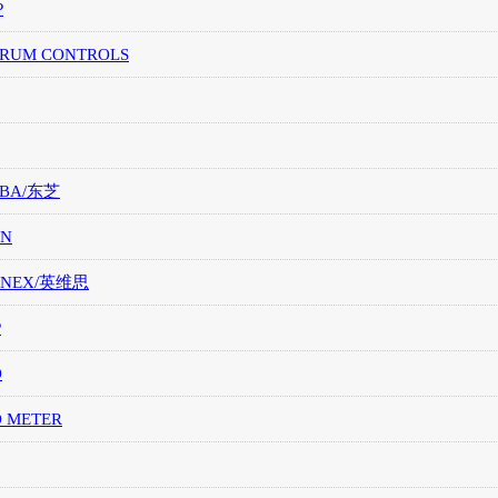
P
TRUM CONTROLS
IBA/东芝
ON
ONEX/英维思
P
O
O METER