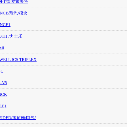
OFT/普罗索夫特
ANCE/瑞恩/模块
ANCE1
OTH /力士乐
ll
ELL ICS TRIPLEX
NC.
LAB
NCK
LE1
EIDER/施耐德/电气/