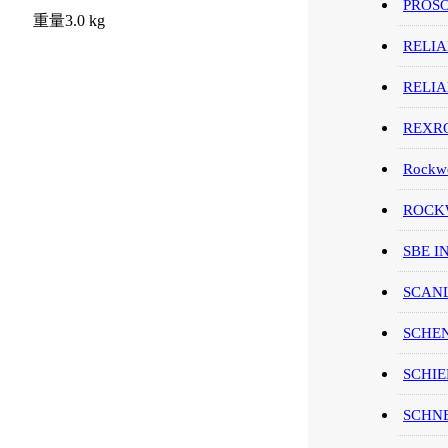
PROS
重量3.0 kg
RELI
RELI
REXR
Rockwe
ROCKW
SBE I
SCAN
SCHE
SCHIE
SCHN