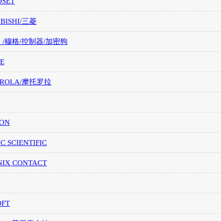
OSET
UBISHI/三菱
G /穆格/控制器/加密狗
E
OROLA/摩托罗拉
ION
IC SCIENTIFIC
NIX CONTACT
OFT