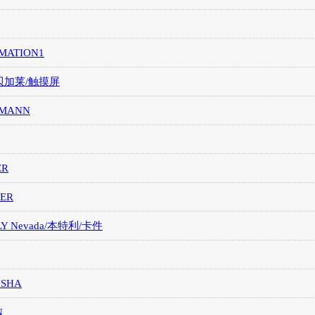
MATION1
/贝加莱/触摸屏
MANN
ER
ER
LY Nevada/本特利/卡件
ISHA
N