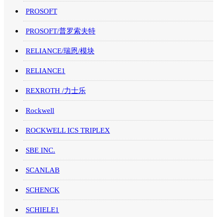
PROSOFT
PROSOFT/普罗索夫特
RELIANCE/瑞恩/模块
RELIANCE1
REXROTH /力士乐
Rockwell
ROCKWELL ICS TRIPLEX
SBE INC.
SCANLAB
SCHENCK
SCHIELE1