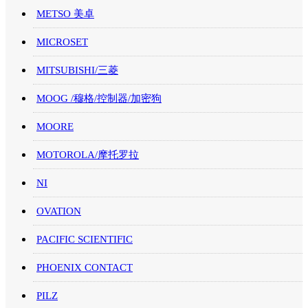
METSO 美卓
MICROSET
MITSUBISHI/三菱
MOOG /穆格/控制器/加密狗
MOORE
MOTOROLA/摩托罗拉
NI
OVATION
PACIFIC SCIENTIFIC
PHOENIX CONTACT
PILZ