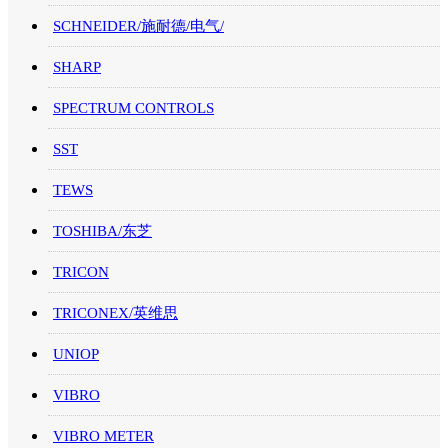
SCHNEIDER/施耐德/电气/
SHARP
SPECTRUM CONTROLS
SST
TEWS
TOSHIBA/东芝
TRICON
TRICONEX/英维思
UNIOP
VIBRO
VIBRO METER