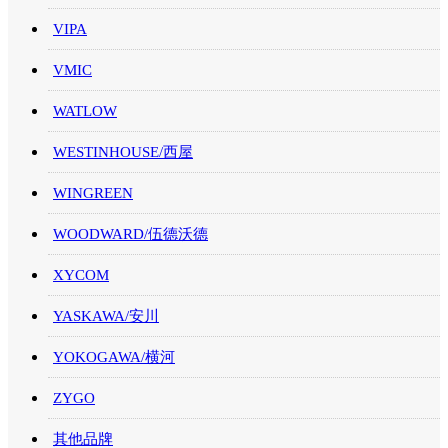
VIPA
VMIC
WATLOW
WESTINHOUSE/西屋
WINGREEN
WOODWARD/伍德沃德
XYCOM
YASKAWA/安川
YOKOGAWA/横河
ZYGO
其他品牌