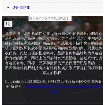
通用自动化
Products search
免责声明：深圳长欣自动化设备有限公司销售新New剩余产
品和Used停产备件，并开发购买此类产品的渠道。本网站未
经任何制造商或列出的商品名认可或批准。除非另有明确说
明，否则深圳长欣不是所列制造商的授权经销商、附属机构
或代表。此处出现的指定商标、品牌名称和品牌均为其各自
所有者的财产，网站上使用的所有产品描绘、描述或销售具
有这些名称、商标、品牌和徽标的产品仅用于识别目的，并
不表示与任何权利持有人有任何从属关系或获得任何权利持
有人的授权。
Copyright © 2023-2025 深圳长欣自动化设备有限公司 版权所
有 备案号：
粤ICP备19020277号-16
www.cxdcsplc.com
深圳
长欣