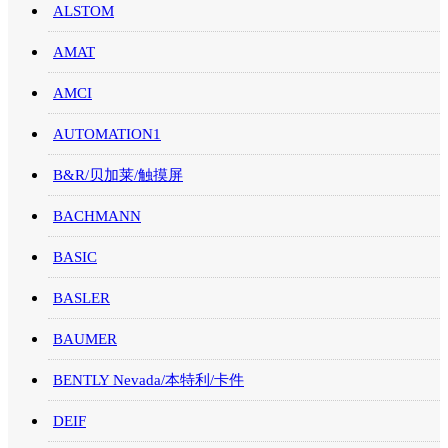
ALSTOM
AMAT
AMCI
AUTOMATION1
B&R/贝加莱/触摸屏
BACHMANN
BASIC
BASLER
BAUMER
BENTLY Nevada/本特利/卡件
DEIF